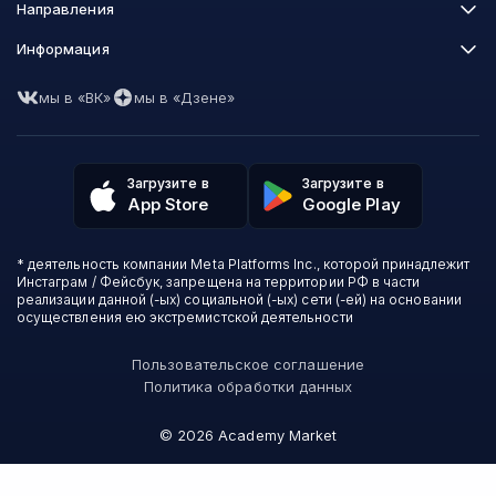
Skillbox
Направления
Нетология
Программирование
Информация
XYZ School
Бизнес и управление
GeekBrains
Часто задаваемые вопросы
Маркетинг
Skillfactory
мы в «ВК»
мы в «Дзене»
Пользовательское соглашение
Дизайн
Contented
Политика обработки данных
Аналитика
Talentsy
Отзывы о школах
Игры
Fashion Factory School
Избранные курсы
Другие профессии
Загрузите в
Загрузите в
ProductStar
Акции и скидки
App Store
Google Play
Финансы
Эколь
Карта сайта
Саморазвитие
Международная школа профессий
СМИ о нас
Создание контента
Викиум
* деятельность компании Meta Platforms Inc., которой принадлежит
О проекте
Красота и здоровье
Бруноям
Инстаграм / Фейсбук, запрещена на территории РФ в части
Контакты
Для детей и подростков
EDPRO
реализации данной (-ых) социальной (-ых) сети (-ей) на основании
Психология
осуществления ею экстремистской деятельности
Level One
Психодемия
Skypro
Пользовательское соглашение
Академия Эдюсон
Политика обработки данных
Вебиум
#Sekta
©
2026
Academy Market
MAED
Онлайн-школа №1