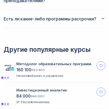
преподавателями?
Да, вы всегда сможете задать вопрос преподавателю в
личном кабинете. Также вы будете получать от него
обратную связь после выполнения домашних заданий.
Есть ли какие-либо программы рассрочки?
Да, вы можете купить курс в рассрочку, что позволит вам
лучше спланировать свой бюджет.
Другие популярные курсы
Методолог образовательных программ
160 100
323 400
Нетология
Бизнес и управление
4,6
Инвестиционный аналитик
84 000
240 000
SF Education
Аналитика
4,8