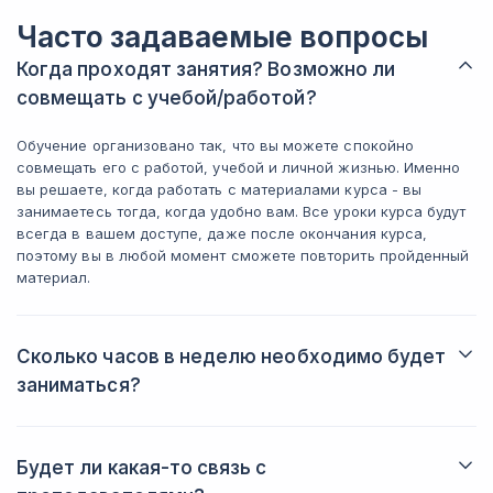
3) еще оди
каждый раз писать запрос с нуля.
понравился
Может конечно казаться мелочью, но
Часто задаваемые вопросы
Треть курса
когда работаешь быстро, это уже
эти навыки 
Когда проходят занятия? Возможно ли
экономит силы. Один момент, который
Сейчас дум
можно отнести к минусам: первые
совмещать с учебой/работой?
saas-сервис
недели 2 было тяжело, материала
много и нужно было адаптироваться.
Обучение организовано так, что вы можете спокойно
Итог: курс 
Но потом втянулся, нашел удобный
совмещать его с работой, учебой и личной жизнью. Именно
обрывков и
темп занятий по 5-7 часов в неделю
вы решаете, когда работать с материалами курса - вы
планируете
как и рекомендовалось. За эту цену со
занимаетесь тогда, когда удобно вам. Все уроки курса будут
работы с ИИ
скидкой это хороший курс. Если
всегда в вашем доступе, даже после окончания курса,
рассчитываете всерьез работать с ИИ,
поэтому вы в любой момент сможете повторить пройденный
то имеет смысл.
материал.
Сколько часов в неделю необходимо будет
заниматься?
Именно вы решаете, когда и сколько заниматься. Обычно
студенты тратят на обучение от трех до пяти часов в неделю.
Будет ли какая-то связь с