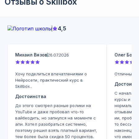
Отзывы о
Skillbox
4,5
Михаил Вязов
Олег Бодр
26.07.2026
Хочу поделиться впечатлениями о
Отличный ку
Нейросети, практический курс в
Достоинс
Skillbox..
С начала 2
Достоинства
курсы и вс
До этого смотрел разные ролики на
нормальное
YouTube и даже пробовал что-то
отзывам, с
вайбкодить, но запнулся на моменте с
ии, пробов
апи. Хотел разобраться системно,
то бессист
поэтому решил взять платный вариант,
наконец ку
тем более была скидка 50 процентов.
что имеем.