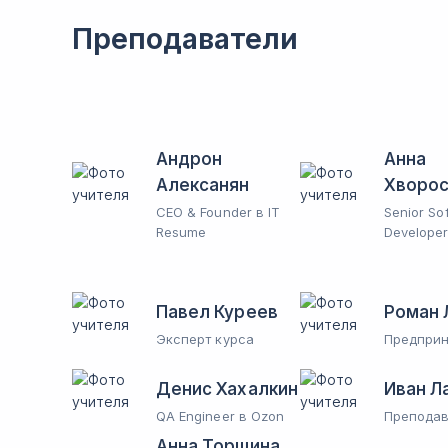
Преподаватели
Андрон
Анна
Алексанян
Хворос
CEO & Founder в IT
Senior So
Resume
Developer
Павел Куреев
Роман 
Эксперт курса
Предпри
Денис Хахалкин
Иван Л
QA Engineer в Ozon
Преподав
Анна Торшина