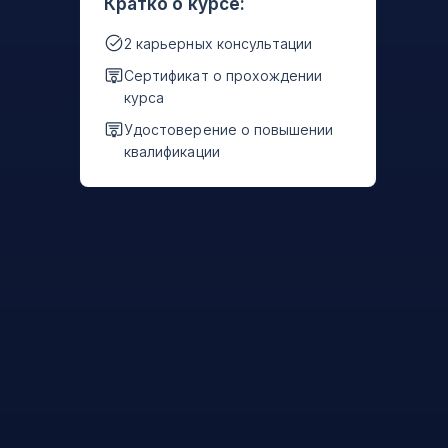
Кратко о курсе:
2 карьерных консультации
Сертификат о прохождении
курса
Удостоверение о повышении
квалификации