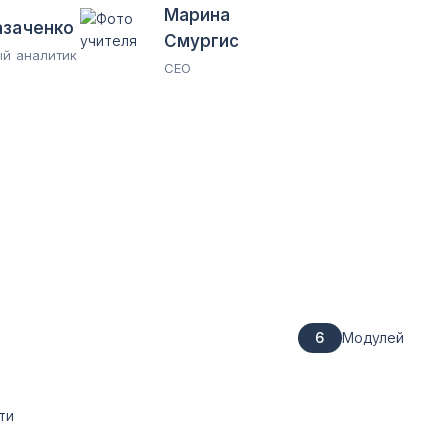
Марина
азаченко
Смургис
й аналитик
CEO
6
Модулей
ти