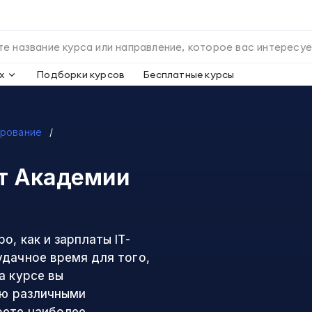
х
Подборки курсов
Бесплатные курсы
рование
т Академии
, как и зарплаты IT-
удачное время для того,
а курсе вы
ью различными