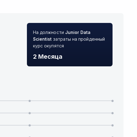
На должности
Junior
Data
Scientist
затраты на пройденный
курс окупятся
2 Месяца