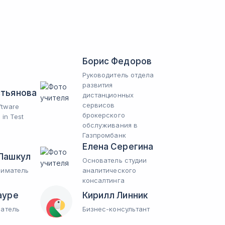
Борис Федоров
Руководитель отдела
развития
тьянова
дистанционных
сервисов
ftware
брокерского
 in Test
обслуживания в
Газпромбанк
Елена Серегина
Лашкул
Основатель студии
ниматель
аналитического
консалтинга
ауре
Кирилл Линник
атель
Бизнес-консультант