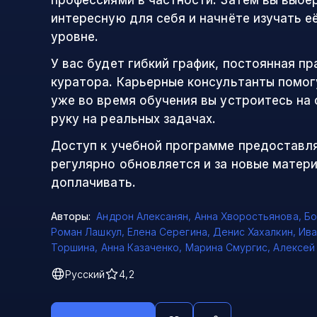
профессиями в частности. Затем вы выбе
интересную для себя и начнёте изучать е
уровне.
У вас будет гибкий график, постоянная п
куратора. Карьерные консультанты помогу
уже во время обучения вы устроитесь на
руку на реальных задачах.
Доступ к учебной программе предоставля
регулярно обновляется и за новые матер
доплачивать.
Авторы:
Андрон Алексанян
,
Анна Хворостьянова
,
Бо
Роман Лашкул
,
Елена Серегина
,
Денис Хахалкин
,
Ива
Торшина
,
Анна Казаченко
,
Марина Смургис
,
Алексей
Русский
4,2