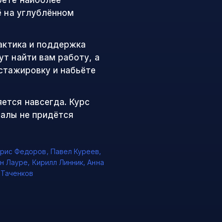
рете наиболее
ё на углублённом
рактика и поддержка
т найти вам работу, а
 стажировку и набьёте
ется навсегда. Курс
иалы не придётся
рис Федоров
,
Павел Куреев
,
н Лауре
,
Кирилл Линник
,
Анна
 Таченков