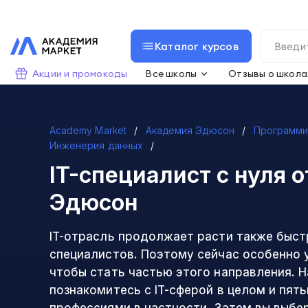
Каталог курсов
Акции и промокоды
Все школы
Отзывы о школа
Academy Market
Академия Эдюсон
Программи
Инженерия данных
IT-специалист с нуля
о
Эдюсон
IT-отрасль продолжает расти также быстро
специалистов. Поэтому сейчас особенно 
чтобы стать частью этого направления. Н
познакомитесь с IT-сферой в целом и пят