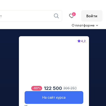
0
Войти
О платформе
4,2
122 500
306 250
-
60
%
На сайт курса