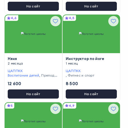
На сайт
На сайт
4,6
4,5
Няня
Инструктор по йоге
2 месяца
1 месяц
ЦАППКК
ЦАППКК
Воспитание детей
,
Преподав
,
Фитнес и спорт
ание и педагогика
12 600
8 500
На сайт
На сайт
5
4,9