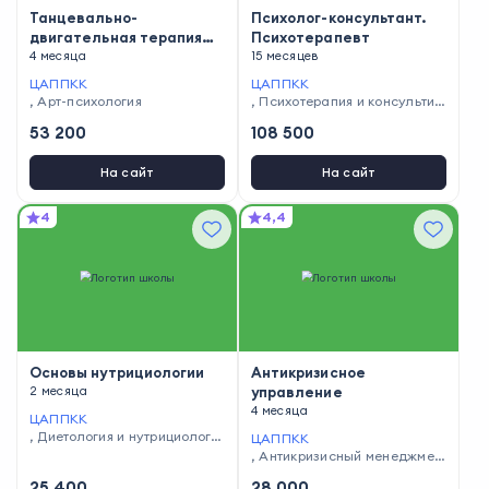
Танцевально-
Психолог-консультант.
двигательная терапия
Психотерапевт
как метод
4 месяца
15 месяцев
психокоррекции
ЦАППКК
ЦАППКК
личности
,
Арт-психология
,
Психотерапия и консультир
ование
53 200
108 500
На сайт
На сайт
4
4,4
Основы нутрициологии
Антикризисное
2 месяца
управление
4 месяца
ЦАППКК
,
Диетология и нутрициологи
ЦАППКК
я
,
Антикризисный менеджмен
т
25 400
28 000