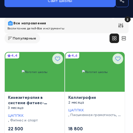
Сайт школы
2
Все направления
Воспитание детей
Все инструменты
Популярные
4,4
4,6
Кинезитерапия в
Каллиграфия
системе фитнес-
2 месяца
тренировок
3 месяца
ЦАППКК
,
Письменная грамотность
,
П
ЦАППКК
исательское мастерство
,
Фитнес и спорт
22 500
18 800