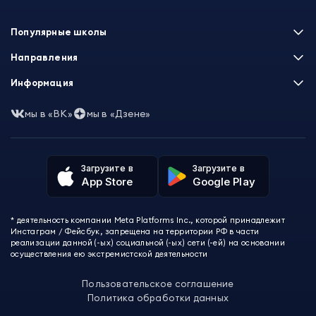
Популярные школы
Skillbox
Направления
Нетология
Программирование
Информация
XYZ School
Бизнес и управление
GeekBrains
Часто задаваемые вопросы
Маркетинг
мы в «ВК»
мы в «Дзене»
Skillfactory
Пользовательское соглашение
Дизайн
Contented
Политика обработки данных
Аналитика
Talentsy
Отзывы о школах
Игры
Fashion Factory School
Избранные курсы
Другие профессии
Загрузите в
Загрузите в
ProductStar
Акции и скидки
App Store
Google Play
Финансы
Эколь
Карта сайта
Саморазвитие
Международная школа профессий
СМИ о нас
Создание контента
Викиум
* деятельность компании Meta Platforms Inc., которой принадлежит
О проекте
Красота и здоровье
Бруноям
Инстаграм / Фейсбук, запрещена на территории РФ в части
Контакты
Для детей и подростков
EDPRO
реализации данной (-ых) социальной (-ых) сети (-ей) на основании
Психология
осуществления ею экстремистской деятельности
Level One
Психодемия
Skypro
Пользовательское соглашение
Академия Эдюсон
Политика обработки данных
Вебиум