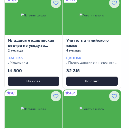
Младшая медицинская
Учитель английского
сестра по уходу за
языка
больными
2 месяца
4 месяца
ЦАППКК
ЦАППКК
,
Медицина
,
Преподавание и педагогик
а
14 500
32 315
На сайт
На сайт
4,1
4,7