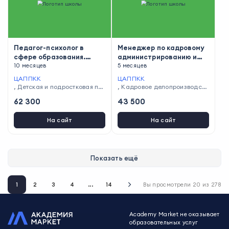
Педагог-психолог в
Менеджер по кадровому
сфере образования.
администрированию и
Преподаватель
10 месяцев
документообороту
5 месяцев
психологии
ЦАППКК
ЦАППКК
,
Детская и подростковая пс
,
Кадровое делопроизводств
ихология
о и охрана труда
,
Документа
62 300
43 500
ционное обеспечение
На сайт
На сайт
Показать ещё
1
2
3
4
...
14
Вы просмотрели
20
из
278
Academy Market не оказывает
образовательных услуг