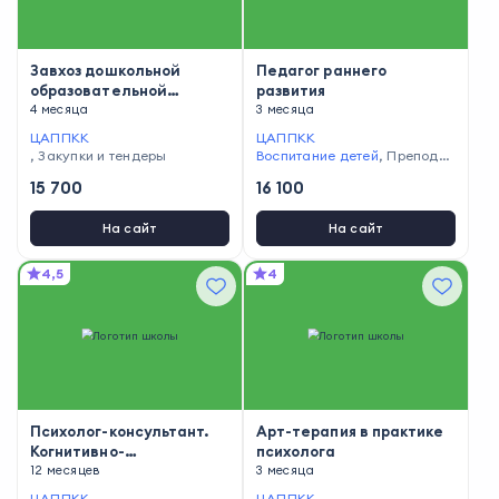
Завхоз дошкольной
Педагог раннего
образовательной
развития
организации
4 месяца
3 месяца
ЦАППКК
ЦАППКК
,
Закупки и тендеры
Воспитание детей
,
Преподав
ание и педагогика
15 700
16 100
На сайт
На сайт
4,5
4
Психолог-консультант.
Арт-терапия в практике
Когнитивно-
психолога
поведенческая терапии
12 месяцев
3 месяца
ЦАППКК
ЦАППКК