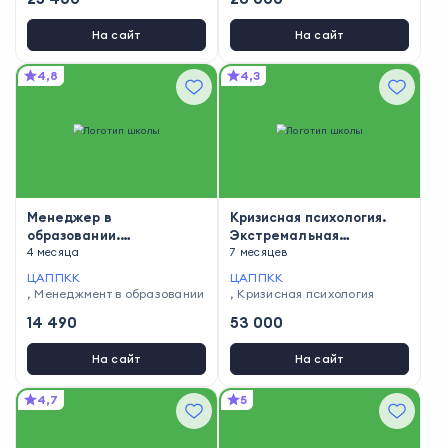
На сайт
На сайт
4,8
4,3
Менеджер в
Кризисная психология.
образовании.
Экстремальная
Руководитель
4 месяца
психология
7 месяцев
дошкольной организации
ЦАППКК
ЦАППКК
,
Менеджмент в образовании
,
Кризисная психология
14 490
53 000
На сайт
На сайт
4,7
5