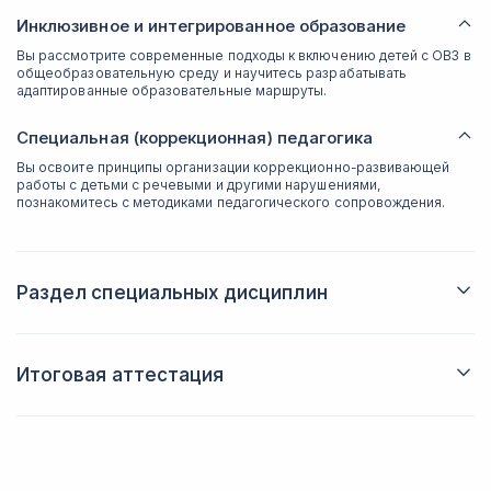
Инклюзивное и интегрированное образование
Вы рассмотрите современные подходы к включению детей с ОВЗ в
общеобразовательную среду и научитесь разрабатывать
адаптированные образовательные маршруты.
Специальная (коррекционная) педагогика
Вы освоите принципы организации коррекционно-развивающей
работы с детьми с речевыми и другими нарушениями,
познакомитесь с методиками педагогического сопровождения.
Раздел специальных дисциплин
Введение в профессию «учитель-логопед»
Вы узнаете об обязанностях, профессиональных компетенциях и
карьерных перспективах логопеда, а также о роли этой профессии
Итоговая аттестация
Организация дифференциальной диагностики в
в современной системе образования.
Вы продемонстрируете усвоенные знания и навыки,
логопедии
примените их в практических заданиях и подтвердите свою
Вы будете различать типы, освоите методы дифференциальной
готовность к профессиональной деятельности.
диагностики и разработки индивидуального плана коррекции.
Основы нейропсихологии и нейролингвистики
Вы узнаете о связи между речевыми функциями и работой мозга,