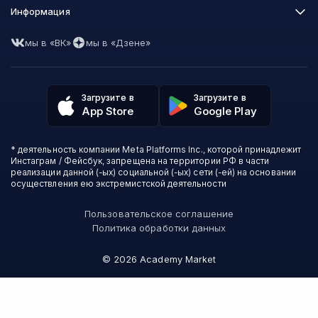
Нетология
Программирование
Информация
XYZ School
Бизнес и управление
GeekBrains
Часто задаваемые вопросы
Маркетинг
Skillfactory
мы в «ВК»
мы в «Дзене»
Пользовательское соглашение
Дизайн
Contented
Политика обработки данных
Аналитика
Talentsy
Отзывы о школах
Игры
Fashion Factory School
Избранные курсы
Другие профессии
Загрузите в
Загрузите в
ProductStar
Акции и скидки
App Store
Google Play
Финансы
Эколь
Карта сайта
Саморазвитие
Международная школа профессий
СМИ о нас
Создание контента
Викиум
* деятельность компании Meta Platforms Inc., которой принадлежит
О проекте
Красота и здоровье
Бруноям
Инстаграм / Фейсбук, запрещена на территории РФ в части
Контакты
Для детей и подростков
EDPRO
реализации данной (-ых) социальной (-ых) сети (-ей) на основании
Психология
осуществления ею экстремистской деятельности
Level One
Психодемия
Skypro
Пользовательское соглашение
Академия Эдюсон
Политика обработки данных
Вебиум
#Sekta
©
2026
Academy Market
MAED
Skillbox Английский (Kespa)
Онлайн-школа №1
Логомашина