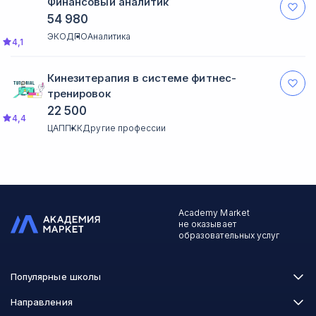
возможность получить
Финансовый аналитик
востребованную специальность.
54 980
Рекомендую.
ЭКОДПО
Аналитика
4,1
Кинезитерапия в системе фитнес-
тренировок
22 500
4,4
ЦАППКК
Другие профессии
Academy Market
не оказывает
образовательных услуг
Популярные школы
Skillbox
Направления