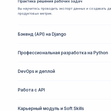
Практика решения рабочих задач
Вы научитесь проводить экспорт данных и создавать да
продуктовых метрик.
Бэкенд (API) на Django
Изучите структуру фреймворка. Сможете авторизов
Научитесь качественнее работать с бэкендом.
Профессиональная разработка на Python
Вы научитесь работать с виртуальным окружением и
что такое менеджер зависимостей. Научитесь запис
DevOps и деплой
Сможете работать с контролем версий и пользоват
возможности нескольких веб-серверов и как работат
Работа с API
Будете писать https-запросы. Сможете освоить при
на разных кейсах.
Карьерный модуль и Soft Skills