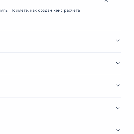
мпы. Поймёте, как создан кейс расчёта
аться, работать с вьюсеами и роутерами.
 проводить статический анализ кода. Поймёте,
ывать логи.
ься основными командами. Поймёте, каковы
ь с ОС Linux.
нципы интеграции с сервисами и закрепите знания