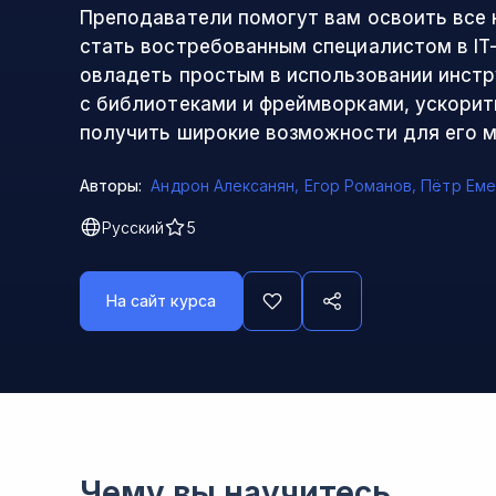
Преподаватели помогут вам освоить все 
стать востребованным специалистом в IT
овладеть простым в использовании инст
с библиотеками и фреймворками, ускорит
получить широкие возможности для его 
Авторы:
Андрон Алексанян
,
Егор Романов
,
Пётр Еме
Русский
5
На сайт курса
Чему вы научитесь