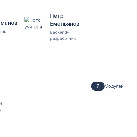
Пётр
оманов
Емельянов
чик
Backend-
разработчик
7
Модулей
и
ь