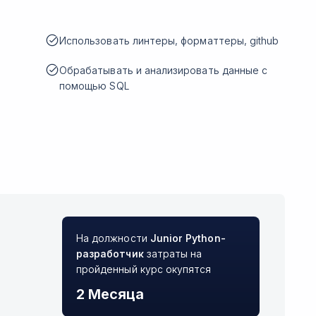
Использовать линтеры, форматтеры, github
Обрабатывать и анализировать данные с
помощью SQL
На должности
Junior
Python-
разработчик
затраты на
пройденный курс окупятся
2 Месяца