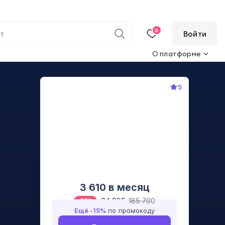
0
Войти
О платформе
5
3 610
в месяц
64 995
185 700
-
65
%
Ещё -
15
%
по промокоду