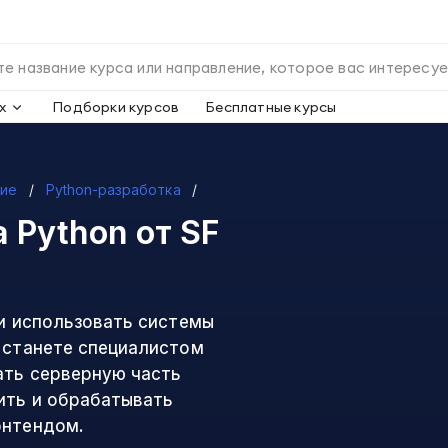
х
Подборки курсов
Бесплатные курсы
ние
Python-разработка
а Python
от SF
 и использовать системы
ы станете специалистом
ать серверную часть
ить и обрабатывать
онтендом.