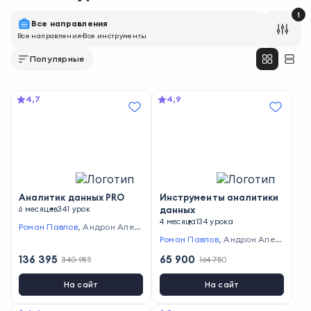
1
Все направления
Все направления
Все инструменты
Популярные
4,7
4,9
Аналитик данных PRO
Инструменты аналитики
6 месяцев
341 урок
данных
4 месяца
134 урока
Роман Павлов
,
Андрон Алек
санян
,
Елена Серегина
,
Ник
Роман Павлов
,
Андрон Алек
олай Белоусов
,
Артур Самиг
санян
,
Алексей Колоколов
,
136 395
65 900
340 988
164 750
уллин
,
Алёна Артемьева
Николай Белоусов
На сайт
На сайт