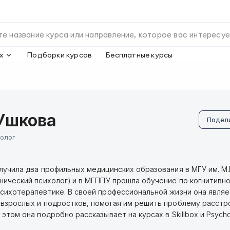
х
Подборки курсов
Бесплатные курсы
Ушкова
Подел
олог
лучила два профильных медицинских образования в МГУ им. М.
нический психолог) и в МГППУ прошла обучение по когнитивно
сихотерапевтике. В своей профессиональной жизни она являе
взрослых и подростков, помогая им решить проблему расстр
этом она подробно рассказывает на курсах в Skillbox и Psych