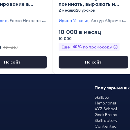
тирование в
понимать, выражать и
но-
управлять ими
2 месяца
20 уроков
ческом подходе
кова
,
Елена Николаева
,
Ирина Ушкова
,
Артур Абраменко
декер
,
Мария Токарев
в
,
Анна Розантовская
10 000
в месяц
овоселова
,
Юлия Лебе
ия Кунникова
,
Алексей
10 000
нна Васильева
,
Евгени
0
-
60
%
Ещё
по промокоду
491 667
кая
,
Надежда Томина
На сайт
На сайт
Популярные ш
Skillbox
Нетология
XYZ School
GeekBrains
Skillfactory
Contented