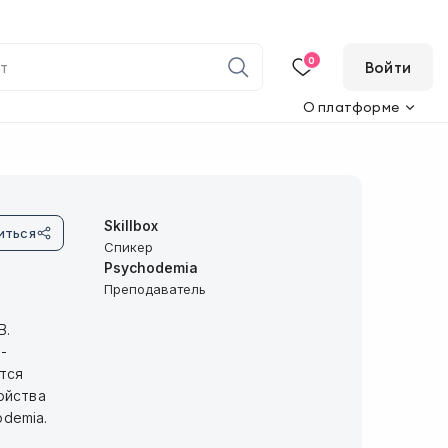
0
Войти
О платформе
Skillbox
иться
Спикер
Psychodemia
Преподаватель
В.
-
тся
ойства
odemia.