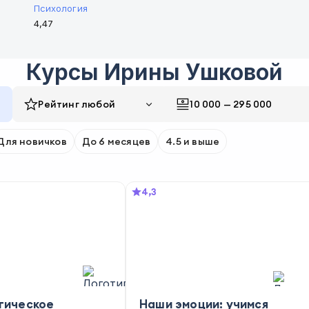
Психология
4,47
Курсы
Ирины Ушковой
Рейтинг
любой
10 000
—
295 000
Для новичков
До 6 месяцев
4.5 и выше
4,3
гическое
Наши эмоции: учимся