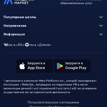
образовательных услуг
Популярные школы
Skillbox
Направления
Нетология
Программирование
Информация
XYZ School
Бизнес и управление
GeekBrains
Часто задаваемые вопросы
Маркетинг
мы в «ВК»
мы в «Дзене»
Skillfactory
Пользовательское соглашение
Дизайн
Contented
Политика обработки данных
Аналитика
Talentsy
Отзывы о школах
Игры
Fashion Factory School
Избранные курсы
Другие профессии
Загрузите в
Загрузите в
ProductStar
Акции и скидки
App Store
Google Play
Финансы
Эколь
Карта сайта
Саморазвитие
Международная школа профессий
СМИ о нас
Создание контента
Викиум
* деятельность компании Meta Platforms Inc., которой принадлежит
О проекте
Красота и здоровье
Бруноям
Инстаграм / Фейсбук, запрещена на территории РФ в части
Контакты
Для детей и подростков
EDPRO
реализации данной (-ых) социальной (-ых) сети (-ей) на основании
Психология
осуществления ею экстремистской деятельности
Level One
Психодемия
Skypro
Пользовательское соглашение
Академия Эдюсон