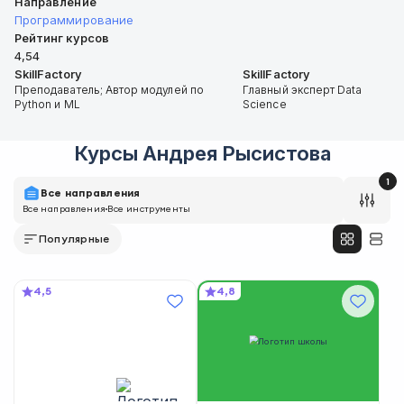
Направление
Программирование
Рейтинг курсов
4,54
SkillFactory
SkillFactory
Преподаватель; Автор модулей по
Главный эксперт Data
Python и ML
Science
Курсы
Андрея Рысистова
1
Все направления
Все направления
Все инструменты
Популярные
4,5
4,8