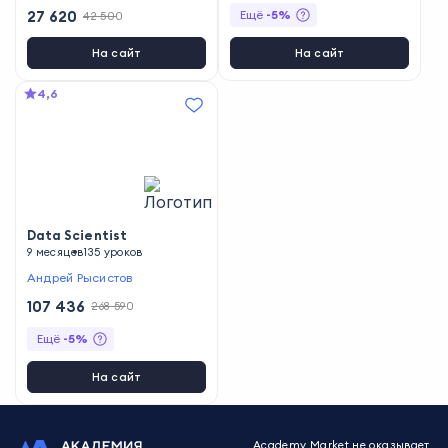
27 620
Ещё
-
5
%
42 500
На сайт
На сайт
4,6
Data Scientist
9 месяцев
135 уроков
Андрей Рысистов
107 436
268 590
Ещё
-
5
%
На сайт
Academy Market не оказывает