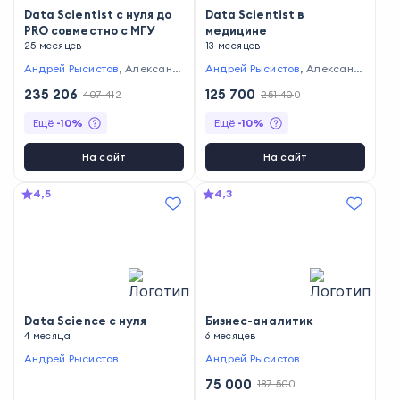
Data Scientist с нуля до
Data Scientist в
PRO совместно с МГУ
медицине
25 месяцев
13 месяцев
Андрей Рысистов
,
Александ
Андрей Рысистов
,
Александ
р Рыжков
,
Эмиль Магеррамо
р Рыжков
,
Эмиль Магеррамо
235 206
125 700
407 412
251 400
в
,
Леонид Саночкин
,
Маргар
в
,
Леонид Саночкин
,
Маргар
ита Бурова
,
Антон Киселев
,
ита Бурова
,
Владимир Горюн
Ещё
-
10
%
Ещё
-
10
%
Владимир Горюнов
,
Михаил Б
ов
,
Михаил Баранов
,
Екатери
аранов
,
Екатерина Трофимов
на Трофимова
,
Алек Леков
,
Е
а
,
Алек Леков
,
Елена Марты
лена Мартынова
На сайт
На сайт
нова
4,5
4,3
Data Science с нуля
Бизнес-аналитик
4 месяца
6 месяцев
Андрей Рысистов
Андрей Рысистов
75 000
187 500