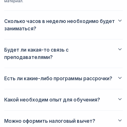
материал.
Сколько часов в неделю необходимо будет
заниматься?
Именно вы решаете, когда и сколько заниматься. Обычно
студенты тратят на обучение от трех до пяти часов в неделю.
Будет ли какая-то связь с
преподавателями?
Да, вы всегда сможете задать вопрос преподавателю в
личном кабинете. Также вы будете получать от него
обратную связь после выполнения домашних заданий.
Есть ли какие-либо программы рассрочки?
Да, вы можете купить курс в рассрочку, что позволит вам
лучше спланировать свой бюджет.
Какой необходим опыт для обучения?
Вам не потребуется никаких специальных знаний или
подготовки для успешного старта обучения.
Можно оформить налоговый вычет?