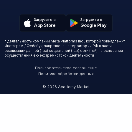
Пользовательское соглашение
Дизайн
Contented
Политика обработки данных
Аналитика
Talentsy
Отзывы о школах
Игры
Fashion Factory School
Избранные курсы
Другие профессии
Загрузите в
Загрузите в
ProductStar
Акции и скидки
App Store
Google Play
Финансы
Эколь
Карта сайта
Саморазвитие
Международная школа профессий
СМИ о нас
Создание контента
Викиум
* деятельность компании Meta Platforms Inc., которой принадлежит
О проекте
Красота и здоровье
Бруноям
Инстаграм / Фейсбук, запрещена на территории РФ в части
Контакты
Для детей и подростков
EDPRO
реализации данной (-ых) социальной (-ых) сети (-ей) на основании
Психология
осуществления ею экстремистской деятельности
Level One
Психодемия
Skypro
Пользовательское соглашение
Академия Эдюсон
Политика обработки данных
Вебиум
#Sekta
©
2026
Academy Market
MAED
Skillbox Английский (Kespa)
Онлайн-школа №1
Логомашина
АПОК
НИУДПО
Зерокодер