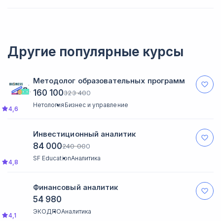
Да, конечно. Подать заявление можно на официальном сайте
ИФНС или в приложении Госуслуг. Команда школы поможет
собрать пакет документов.
Другие популярные курсы
Методолог образовательных программ
160 100
323 400
Нетология
Бизнес и управление
4,6
Инвестиционный аналитик
84 000
240 000
SF Education
Аналитика
4,8
Финансовый аналитик
54 980
ЭКОДПО
Аналитика
4,1