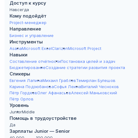
Доступ к курсу
Навсегда
Кому подойдёт
Project-менеджер
Направление
Бизнес и управление
Инструменты
Asana
Microsoft Excel
Clarizen
Microsoft Project
Навыки
Составление отчётности
Постановка целей и задач
Бюджетирование
Создание стратегии развития проекта
Спикеры
Евгения Лапина
Михаил Граблев
Темирлан Булешов
Карина Подзюбанова
Софья Леина
Виталий Чесноков
Пётр Гордеев
Олег Афанасьев
Алексей Маньковский
Пётр Орлов
Уровень
Junior
Middle
Помощь в трудоустройстве
Да
Зарплаты Junior — Senior
40 000
—
100 000