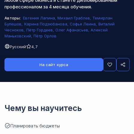
любой сфере бизнеса и станете дипломированным
профессионалом за 4 месяца обучения.
Авторы:
Евгения Лапина
,
Михаил Граблев
,
Темирлан
Булешов
,
Карина Подзюбанова
,
Софья Леина
,
Виталий
Чесноков
,
Пётр Гордеев
,
Олег Афанасьев
,
Алексей
Маньковский
,
Пётр Орлов
Русский
4,7
На сайт курса
Чему вы научитесь
Планировать бюджеты