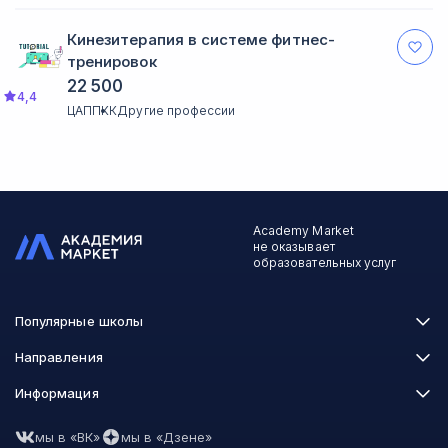
Кинезитерапия в системе фитнес-
тренировок
22 500
4,4
ЦАППКК
Другие профессии
Academy Market
не оказывает
образовательных услуг
Популярные школы
Skillbox
Направления
Нетология
Программирование
Информация
XYZ School
Бизнес и управление
GeekBrains
Часто задаваемые вопросы
Маркетинг
Skillfactory
мы в «ВК»
мы в «Дзене»