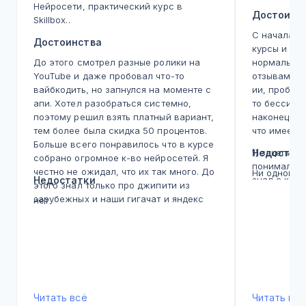
Нейросети, практический курс в
Достоинс
Skillbox..
С начала 2
Достоинства
курсы и вс
До этого смотрел разные ролики на
нормальное
YouTube и даже пробовал что-то
отзывам, с
вайбкодить, но запнулся на моменте с
ии, пробов
апи. Хотел разобраться системно,
то бессист
поэтому решил взять платный вариант,
наконец ку
тем более была скидка 50 процентов.
что имеем.
Больше всего понравилось что в курсе
1) зацепила
Недостат
собрано огромное к-во нейросетей. Я
понимал что
честно не ожидал, что их так много. До
Ни одного!
Недостатки
знал с како
этого знал только про джипити из
Здесь по по
зарубежных и наши гигачат и яндекс
нет
вводный мо
(иногда шедврумом баловался еще)).
к чему, пот
На курсе прошелся по Gemini, потом
текстом, от
попробовал Cursor для кода, миджорни
главное чт
для видео. Каждый инструмент под
теория и п
свою задачу. Раньше думал, что все
я понял чт
нейросети одинаковые, а оказалось
искусствен
что они сильно различаются в деталях.
Читать всё
Читать всё