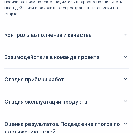
производством проекта, научитесь подробно прописывать
план действий и обходить распространенные ошибки на
старте.
Контроль выполнения и качества
Подробно остановитесь на управленческой стороне
процесса: как контролировать суть происходящих действий,
управлять их сроками и затратами, а также всеми
Взаимодействие в команде проекта
ресурсами проекта и взаимодействием специалистов.
Глубоко разберете основы коммуникации в команде: как
организовать работу так, чтобы эмоции не мешали делу, а на
выходе в любом случае получался качественный продукт.
Стадия приёмки работ
Узнаете об основных типах тестирования продукта, а именно:
интеграционном, регрессионном и модульном.
Стадия эксплуатации продукта
Приступите к разбору подготовки запуска проекта: научитесь
создавать план реализации, организуете тест-запуск,
проанализируете отзывы и соберете данные метрик.
Оценка результатов. Подведение итогов по
достижению целей