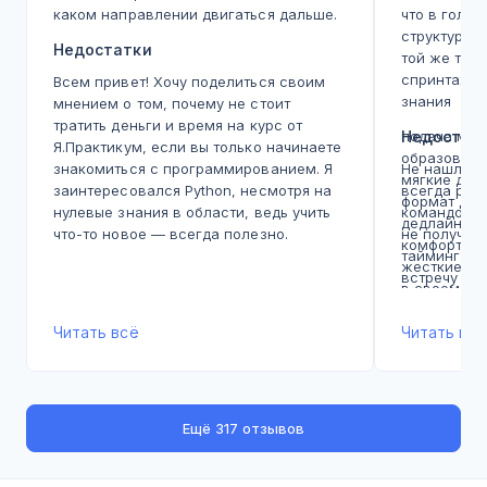
каком направлении двигаться дальше.
что в голо
структура, 
Недостатки
той же теме
спринтах, а
Всем привет! Хочу поделиться своим
знания
мнением о том, почему не стоит
тратить деньги и время на курс от
подача мат
Недостат
Я.Практикум, если вы только начинаете
образовате
знакомиться с программированием. Я
Не нашла, 
мягкие дед
заинтересовался Python, несмотря на
всегда реш
формат дед
нулевые знания в области, ведь учить
командой с
дедлайны э
что-то новое — всегда полезно.
не получал
комфортном
Правда, сейчас в интернете можно
таймингами
жесткие, э
найти много качественных бесплатных
встречу
в своем те
ресурсов, и платные курсы уже не так
момента. В
необходимы. Тем не менее, четкая
Читать всё
хватает, н
Читать всё
структура обучения и наличие
дедлайны не
наставников создают ощущение
задерживал
процесса, как на реальной работе.
встречу. о
Итак, я решил записаться на курс.
взаимодейс
Ещё
317 отзывов
Главной ошибкой было то, что я
возможност
слишком доверился положительным
живой диск
отзывам на сайтах, которые занимают
преподават