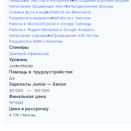
Генерация текстов и изображений
Создание воронки продаж
Написание продающих текстов
Продвижение бренда
Съёмка фото и видео
Работа во ВКонтакте
Разработка медиаплана
Работа с текстом
Работа в Microsoft Excel и Google Таблицы
Работа с Яндекс.Метрика и Google Analytics
Написание сценариев
Проведение А/В-тестов
Разработка SMM-стратегии
Спикеры
Дмитрий Афанасьев
Уровень
Junior
Middle
Помощь в трудоустройстве
Да
Зарплаты Junior — Senior
20 000
—
150 000
Финальная цена
117 000
Цена в рассрочку
4 776
/ Месяц