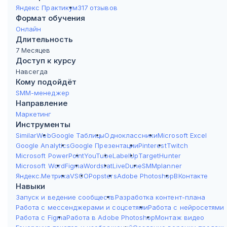
Яндекс Практикум
317 отзывов
Формат обучения
Онлайн
Длительность
7 Месяцев
Доступ к курсу
Навсегда
Кому подойдёт
SMM-менеджер
Направление
Маркетинг
Инструменты
SimilarWeb
Google Таблицы
Одноклассники
Microsoft Excel
Google Analytics
Google Презентации
Pinterest
Twitch
Microsoft PowerPoint
YouTube
LabelUp
TargetHunter
Microsoft Word
Figma
Wordstat
LiveDune
SMMplanner
Яндекс.Метрика
VSCO
Popsters
Adobe Photoshop
ВКонтакте
Навыки
Запуск и ведение сообществ
Разработка контент-плана
Работа с мессенджерами и соцсетями
Работа с нейросетями
Работа с Figma
Работа в Adobe Photoshop
Монтаж видео