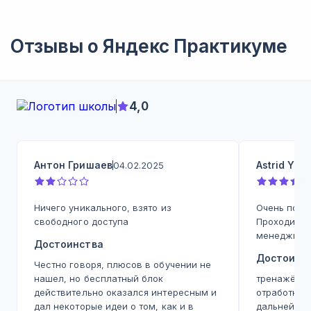
Отзывы о
Яндекс Практикуме
4,0
Антон Гришаев
Astrid Yu
04.02.2025
0
Ничего уникального, взято из
Очень поло
свободного доступа
Проходила 
менеджмен
Достоинства
Достоинс
Честно говоря, плюсов в обучении не
нашел, но бесплатный блок
тренажёр - 
действительно оказался интересным и
отработка,
дал некоторые идеи о том, как и в
дальнейшей