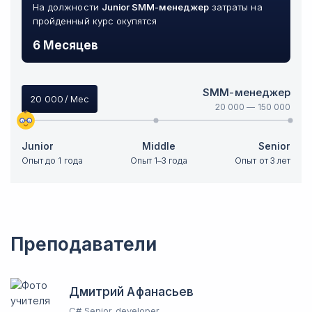
На должности
Junior
SMM-менеджер
затраты на
пройденный курс окупятся
6 Месяцев
SMM-менеджер
20 000
/ Мес
20 000
—
150 000
Junior
Middle
Senior
Опыт до 1 года
Опыт 1–3 года
Опыт от 3 лет
Преподаватели
Дмитрий Афанасьев
C# Senior developer