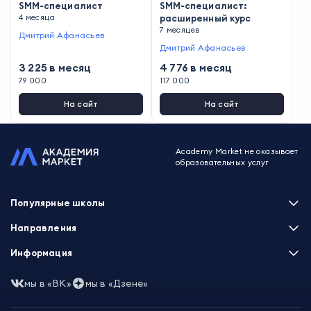
SMM-специалист
SMM-специалист:
4 месяца
расширенный курс
7 месяцев
Дмитрий Афанасьев
Дмитрий Афанасьев
3 225
в месяц
4 776
в месяц
79 000
117 000
На сайт
На сайт
Academy Market не оказывает
образовательных услуг
Популярные школы
Skillbox
Направления
Нетология
Программирование
Информация
XYZ School
Бизнес и управление
GeekBrains
Часто задаваемые вопросы
Маркетинг
мы в «ВК»
мы в «Дзене»
Skillfactory
Пользовательское соглашение
Дизайн
Contented
Политика обработки данных
Аналитика