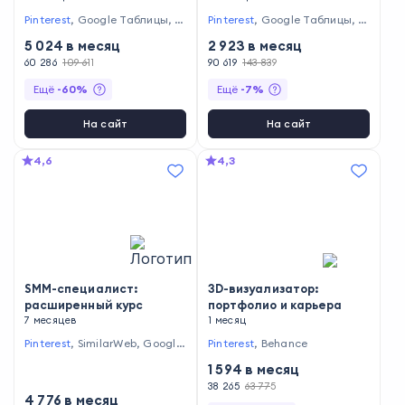
Pinterest
,
Google Таблицы
,
T
Pinterest
,
Google Таблицы
,
T
elegram
,
Главред
,
Google Do
elegram
,
Главред
,
Google Do
5 024
в месяц
2 923
в месяц
cs
,
LiveDune
,
Popsters
,
ВКонт
cs
,
JagaJam Suite
,
LiveDune
,
акте
60 286
,
TikTok
109 611
Popsters
90 619
143 839
,
ВКонтакте
,
TikTok
Ещё
-
60
%
Ещё
-
7
%
На сайт
На сайт
4,6
4,3
SMM-специалист:
3D-визуализатор:
расширенный курс
портфолио и карьера
7 месяцев
1 месяц
Pinterest
,
SimilarWeb
,
Google
Pinterest
,
Behance
Таблицы
,
Одноклассники
,
M
1 594
в месяц
icrosoft Excel
,
Google Analyti
cs
,
Google Презентации
,
Twit
38 265
63 775
4 776
в месяц
ch
,
Microsoft PowerPoint
,
You