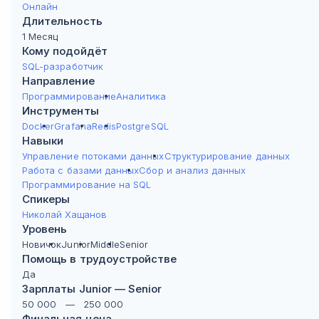
Онлайн
Длительность
1 Месяц
Кому подойдёт
SQL-разработчик
Направление
Программирование
Аналитика
Инструменты
Docker
Grafana
Redis
PostgreSQL
Навыки
Управление потоками данных
Структурирование данных
Работа с базами данных
Сбор и анализ данных
Программирование на SQL
Спикеры
Николай Хащанов
Уровень
Новичок
Junior
Middle
Senior
Помощь в трудоустройстве
Да
Зарплаты Junior — Senior
50 000
—
250 000
Финальная цена