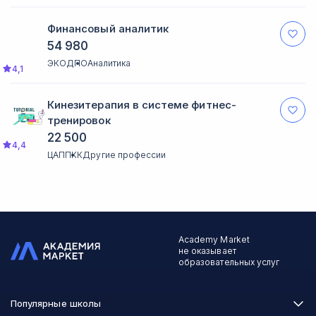
включая преподавателей, аспирантов,
кураторов и координаторов, а также
Финансовый аналитик
помощь в поиске вакансий.
54 980
ЭКОДПО
Аналитика
4,1
Кинезитерапия в системе фитнес-
тренировок
22 500
4,4
ЦАППКК
Другие профессии
Academy Market
не оказывает
образовательных услуг
Популярные школы