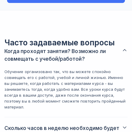
ясно, откуд
вы новичок. Просто прослушивание
не менее, 
лекций и выполнение домашних
чрезвычайн
заданий будет недостаточно, несмотря
заниматель
на то, что материалы подобраны очень
Преподават
хорошо. В каждом уроке также
Это настоя
присутствуют полезные ссылки,
тренеры", к
которые новичкам обязательно нужно
Часто задаваемые вопросы
сухими тео
изучить, иначе может возникнуть
предлагают
Когда проходят занятия? Возможно ли
трудность на занятиях. Не забывайте
знания, кот
про Google. 2) Неплохо освежить свои
совмещать с учебой/работой?
практическ
знания по математике, особенно в
момент! Вс
статистике и теории вероятностей, это
Теперь я в
Обучение организовано так, что вы можете спокойно
очень пригодится. 3) Рекомендую через
дальнейшего
совмещать его с работой, учебой и личной жизнью. Именно
месяц-два вернуться к лекциям и
Алехина вс
вы решаете, когда работать с материалами курса - вы
домашним заданиям для повторного
проведет п
занимаетесь тогда, когда удобно вам. Все уроки курса будут
изучения — на это тоже стоит выделить
подбодрит! 
всегда в вашем доступе, даже после окончания курса,
время. 4) Если вначале вам кажется,
оказать пом
поэтому вы в любой момент сможете повторить пройденный
что вы ничего не понимаете — это
нее огромн
материал.
нормально. Главное — не
терпение!!!
останавливаться и продолжать
такой студен
пытаться, и вы справитесь. 5) Когда
благодарно
Сколько часов в неделю необходимо будет
сталкиваетесь с трудностями,
прийти на п