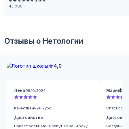
43 000
Отзывы о
Нетологии
4,0
Лена
Мария
09.10.2024
09.1
Качественный курс.
Спасибо бо
Достоинства
Достоинс
Привет всем! Меня зовут Лена, и хочу
Создание п