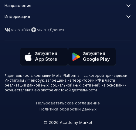
Skillbox
Направления
Нетология
Программирование
Информация
XYZ School
Бизнес и управление
GeekBrains
Часто задаваемые вопросы
Маркетинг
Skillfactory
мы в «ВК»
мы в «Дзене»
Пользовательское соглашение
Дизайн
Contented
Политика обработки данных
Аналитика
Talentsy
Отзывы о школах
Игры
Fashion Factory School
Избранные курсы
Другие профессии
Загрузите в
Загрузите в
ProductStar
Акции и скидки
App Store
Google Play
Финансы
Эколь
Карта сайта
Саморазвитие
Международная школа профессий
СМИ о нас
Создание контента
Викиум
* деятельность компании Meta Platforms Inc., которой принадлежит
О проекте
Красота и здоровье
Бруноям
Инстаграм / Фейсбук, запрещена на территории РФ в части
Контакты
Для детей и подростков
EDPRO
реализации данной (-ых) социальной (-ых) сети (-ей) на основании
Психология
осуществления ею экстремистской деятельности
Level One
Психодемия
Skypro
Пользовательское соглашение
Академия Эдюсон
Политика обработки данных
Вебиум
#Sekta
©
2026
Academy Market
MAED
Skillbox Английский (Kespa)