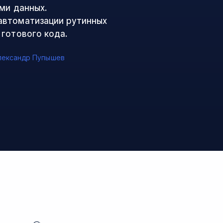
ми данных.
автоматизации рутинных
 готового кода.
лександр Пупышев