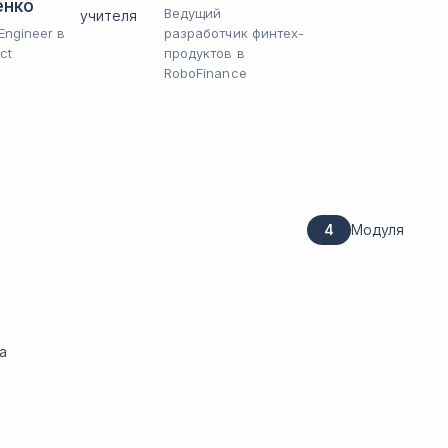
енко
Ведущий
Engineer в
разработчик финтех-
ct
продуктов в
RoboFinance
4
Модуля
а