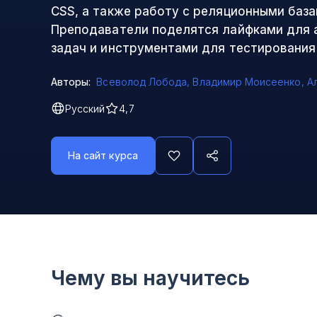
CSS, а также работу с реляционными база
Преподаватели поделятся лайфками для 
задач и инструментами для тестирования
Авторы:
Всеволод Лобода
,
Владимир Моисеенко
,
А
Русский
4,7
На сайт курса
Чему вы научитесь