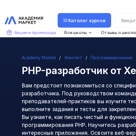
Каталог курсов
Акции и промокоды
Все школы
Отзывы о школа
Academy Market
Хекслет
Программирование
PHP-разработчик
от Х
Вам предстоит познакомиться со специфи
разработчика. Под руководством команд
преподавателей-практиков вы изучите те
выполните задания и тесты для закреплен
Вы узнаете, как писать чистый и функцион
программирования PHP. Научитесь разра
интересные приложения. Освоите веб-ве