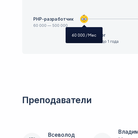
PHP-разработчик
60 000
—
500 000
Junior
60 000
/ Мес
Опыт до 1 года
Преподаватели
Влади
Всеволод