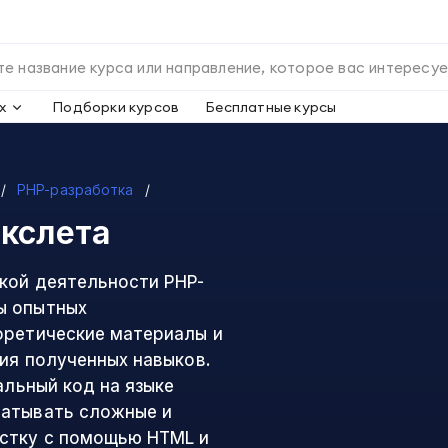
х
Подборки курсов
Бесплатные курсы
PHP-разработка
екслета
кой деятельности PHP-
ы опытных
оретические материалы и
ия полученных навыков.
альный код на языке
батывать сложные и
рстку с помощью HTML и