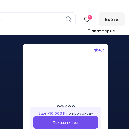
0
Войти
О платформе
4,7
89 100
Ещё -
10 000
₽
по промокоду
Показать код