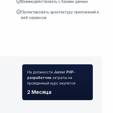
Взаимодействовать с базами данных
Проектировать архитектуру приложений и
веб-сервисов
На должности
Junior
PHP-
разработчик
затраты на
пройденный курс окупятся
2 Месяца