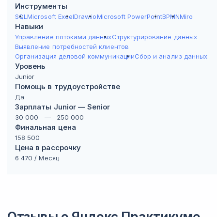
Инструменты
SQL
Microsoft Excel
Draw.io
Microsoft PowerPoint
BPMN
Miro
Навыки
Управление потоками данных
Структурирование данных
Выявление потребностей клиентов
Организация деловой коммуникации
Сбор и анализ данных
Уровень
Junior
Помощь в трудоустройстве
Да
Зарплаты Junior — Senior
30 000
—
250 000
Финальная цена
158 500
Цена в рассрочку
6 470
/ Месяц
Отзывы о
Яндекс Практикуме