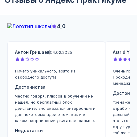
4,0
Антон Гришаев
Astrid Yu
04.02.2025
0
Ничего уникального, взято из
Очень поло
свободного доступа
Проходила 
менеджмен
Достоинства
Достоинс
Честно говоря, плюсов в обучении не
нашел, но бесплатный блок
тренажёр - 
действительно оказался интересным и
отработка,
дал некоторые идеи о том, как и в
дальнейшей
каком направлении двигаться дальше.
что в голо
структура, 
Недостатки
той же теме