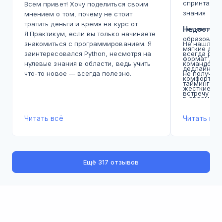
спринтах, а
Всем привет! Хочу поделиться своим
знания
мнением о том, почему не стоит
тратить деньги и время на курс от
подача мат
Недостат
Я.Практикум, если вы только начинаете
образовате
знакомиться с программированием. Я
Не нашла, 
мягкие дед
заинтересовался Python, несмотря на
всегда реш
формат дед
нулевые знания в области, ведь учить
командой с
дедлайны э
что-то новое — всегда полезно.
не получал
комфортном
Правда, сейчас в интернете можно
таймингами
жесткие, э
найти много качественных бесплатных
встречу
в своем те
ресурсов, и платные курсы уже не так
момента. В
необходимы. Тем не менее, четкая
Читать всё
хватает, н
Читать всё
структура обучения и наличие
дедлайны не
наставников создают ощущение
задерживал
процесса, как на реальной работе.
встречу. о
Итак, я решил записаться на курс.
взаимодейс
Ещё
317 отзывов
Главной ошибкой было то, что я
возможност
слишком доверился положительным
живой диск
отзывам на сайтах, которые занимают
преподават
первые строчки в поиске
практике о
Яндекса. Сразу скажу, что после
пройденный
поверхностного ознакомления (кстати,