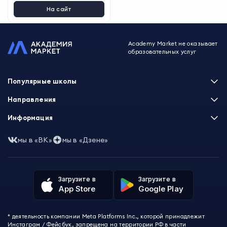
На сайт
Academy Market не оказывает
образовательных услуг
Популярные школы
Skillbox
Направления
Нетология
Программирование
Информация
XYZ School
Бизнес и управление
GeekBrains
Часто задаваемые вопросы
Маркетинг
мы в «ВК»
мы в «Дзене»
Skillfactory
Пользовательское соглашение
Дизайн
Contented
Политика обработки данных
Аналитика
Talentsy
Отзывы о школах
Игры
Fashion Factory School
Избранные курсы
Другие профессии
Загрузите в
Загрузите в
ProductStar
Акции и скидки
App Store
Google Play
Финансы
Эколь
Карта сайта
Саморазвитие
Международная школа профессий
СМИ о нас
Создание контента
Викиум
* деятельность компании Meta Platforms Inc., которой принадлежит
О проекте
Красота и здоровье
Бруноям
Инстаграм / Фейсбук, запрещена на территории РФ в части