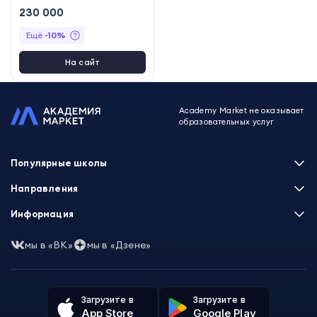
Бурова
230 000
Ещё
-
10
%
На сайт
Academy Market не оказывает
образовательных услуг
Популярные школы
Skillbox
Направления
Нетология
Программирование
Информация
XYZ School
Бизнес и управление
GeekBrains
Часто задаваемые вопросы
Маркетинг
мы в «ВК»
мы в «Дзене»
Skillfactory
Пользовательское соглашение
Дизайн
Contented
Политика обработки данных
Аналитика
Talentsy
Отзывы о школах
Игры
Fashion Factory School
Избранные курсы
Другие профессии
Загрузите в
Загрузите в
ProductStar
Акции и скидки
App Store
Google Play
Финансы
Эколь