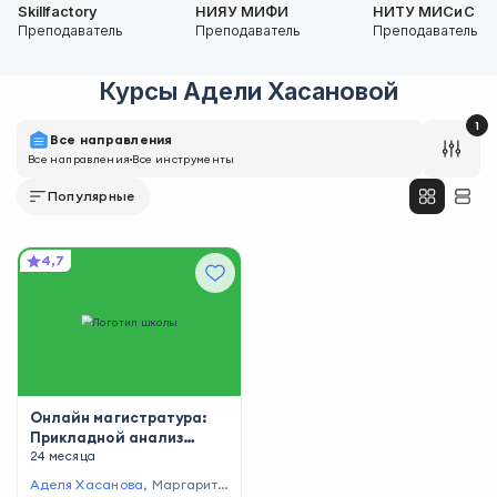
Skillfactory
НИЯУ МИФИ
НИТУ МИСиС
Преподаватель
Преподаватель
Преподаватель
Курсы
Адели Хасановой
1
Все направления
Все направления
Все инструменты
Популярные
4,7
Онлайн магистратура:
Прикладной анализ
данных и машинное
24 месяца
обучение
Аделя Хасанова
,
Маргарита