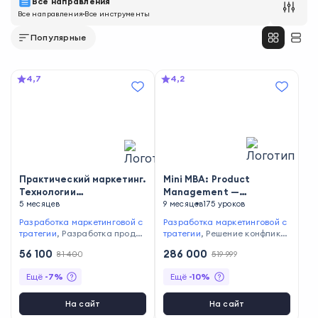
Все направления
Все направления
Все инструменты
Популярные
4,7
4,2
Практический маркетинг.
Mini МВА: Product
Технологии
Management —
эффективного
5 месяцев
управление и
9 месяцев
175 уроков
разработка
маркетингового
продуктов
Разработка маркетинговой с
Разработка маркетинговой с
продвижения
тратегии
,
Разработка продук
тратегии
,
Решение конфликтн
та
ых ситуаций
,
Проведение пр
56 100
286 000
81 400
519 999
езентаций проектов
,
Мотива
ция сотрудников
,
Расчёт мет
Ещё
-
7
%
Ещё
-
10
%
рик продукта
,
Стратегическо
е планирование
,
Анализ кон
курентов
,
Анализ целевой ау
На сайт
На сайт
дитории