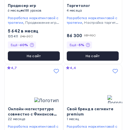
Продюсер игр
Таргетолог
6 месяцев
188 уроков
4 месяца
Разработка маркетинговой с
Разработка маркетинговой с
тратегии
,
Продвижение игр
,
тратегии
,
Настройка таргети
Подготовка рекламных камп
рованной рекламы
,
Визуали
5 642
в месяц
аний
,
Привлечение финанси
зация отчётов
,
Работа с марк
86 300
159 900
рования и инвестиций
135 411
246 203
,
Фина
етплейсами
,
Анализ эффекти
нсовое планирование
,
Разра
вности рекламных кампаний
Ещё
-
60
%
Ещё
-
5
%
ботка концепции игры
,
Поста
новка целей и задач
,
Мотива
ция сотрудников
,
Бюджетиро
На сайт
На сайт
вание
,
Управление рисками
,
Планирование и организаци
4,7
4,4
я времени
,
Стратегическое п
ланирование
Онлайн-магистратура
Свой бренд в сегменте
совместно с Финансовым
premium
университетом:
22 месяца
1 месяц
Продуктовый маркетинг
Разработка маркетинговой с
Разработка маркетинговой с
и аналитика