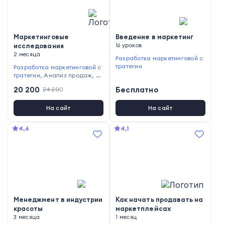
Маркетинговые
Введение в маркетинг
исследования
16 уроков
2 месяца
Разработка маркетинговой с
тратегии
Разработка маркетинговой с
тратегии
,
Анализ продаж
,
О
ценка рисков
,
Анализ целев
20 200
Бесплатно
24 200
ой аудитории
На сайт
На сайт
4,6
4,1
Менеджмент в индустрии
Как начать продавать на
красоты
маркетплейсах
3 месяца
1 месяц