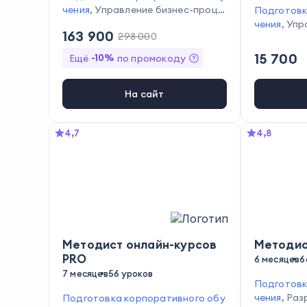
чения
,
Управление бизнес-проце
Подготовк
ссами
,
Мотивация сотрудников
,
чения
,
Упр
163 900
298 000
Анализ эффективности бизнес-п
ных
,
Подго
роцессов
галтерски
15 700
-
10
%
Ещё
по промокоду
е бухгалте
ение ауди
На сайт
4,7
4,8
Методист онлайн-курсов
Методи
PRO
6 месяцев
6
7 месяцев
56 уроков
Подготовк
чения
,
Раз
Подготовка корпоративного обу