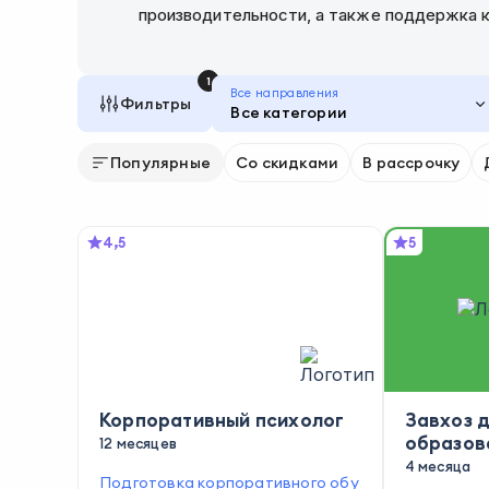
производительности, а также поддержка 
1
Все направления
Фильтры
Все категории
Популярные
Со скидками
В рассрочку
4,5
5
Корпоративный психолог
Завхоз 
образов
12 месяцев
организ
4 месяца
Подготовка корпоративного обу