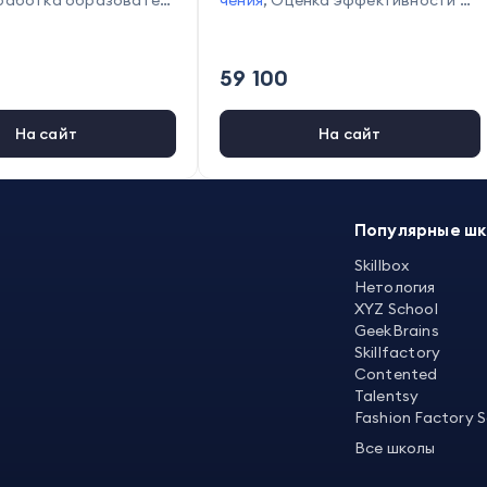
работка образовател
чения
,
Оценка эффективности ра
рамм
,
Составление пла
боты персонала
,
Мотивация сот
ия
,
Постановка целей и
рудников
,
Подбор персонала
,
А
р и анализ данных
,
Пл
нализ резюме кандидатов
59 100
е и организация време
На сайт
На сайт
Популярные ш
Skillbox
Нетология
XYZ School
GeekBrains
Skillfactory
Contented
Talentsy
Fashion Factory 
Все школы