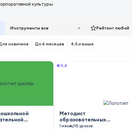
корпоративной культуры.
Инструменты все
Рейтинг
любой
Для новичков
До 6 месяцев
4.5 и выше
4,6
дошкольной
Методист
ательной
образовательных
ации
программ
1 месяц
115 уроков