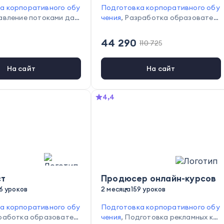
а корпоративного обу
Подготовка корпоративного обу
авление потоками дан
чения
,
Разработка образовател
товка налоговых и бух
ьных программ
,
Составление пла
х отчётностей
,
Ведени
на обучения
,
Организация делов
44 290
110 725
рского учёта
,
Провед
ой коммуникации
,
Постановка це
та
лей и задач
,
Планирование и орг
анизация времени
,
Анализ целев
На сайт
На сайт
ой аудитории
4,4
ст
Продюсер онлайн-курсов
6 уроков
2 месяца
159 уроков
а корпоративного обу
Подготовка корпоративного обу
работка образовател
чения
,
Подготовка рекламных ка