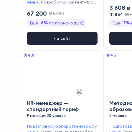
ьных прог
чения
,
Разработка контент-план
3 608
в
на обучен
а
,
Разработка образовательных
67 200
135 700
ой коммун
программ
,
Составление плана об
111 854
120
и организ
учения
,
Управление вниманием а
-
5
%
-
7
%
Ещё
по промокоду
Ещё
удитории
,
Анализ целевой аудит
ории
На сайт
4,8
4,2
HR-менеджер —
Методи
стандартный тариф
образов
учрежде
9 месяцев
20 уроков
2 месяца
Подготовка корпоративного обу
Подготовк