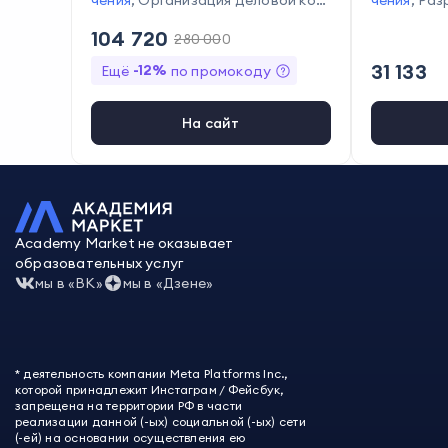
чения
,
Организация деловой ком
чения
,
Раз
муникации
,
Ведение документац
ьных прог
104 720
280 000
ии
,
Проведение тренингов
,
Реше
на обучен
ние конфликтных ситуаций
,
Оцен
задач
,
Сбо
31 133
-
12
%
Ещё
по промокоду
ка эффективности работы персо
анировани
нала
,
Постановка целей и задач
,
ни
Мотивация сотрудников
,
Подбо
На сайт
р персонала
,
Анализ резюме кан
дидатов
Academy Market не оказывает
образовательных услуг
мы в «ВК»
мы в «Дзене»
* деятельность компании Meta Platforms Inc.,
которой принадлежит Инстаграм / Фейсбук,
запрещена на территории РФ в части
реализации данной (-ых) социальной (-ых) сети
(-ей) на основании осуществления ею