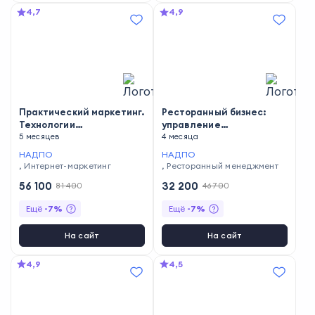
4,7
4,9
Практический маркетинг.
Ресторанный бизнес:
Технологии
управление
эффективного
5 месяцев
предприятием питания
4 месяца
маркетингового
НАДПО
НАДПО
продвижения
,
Интернет-маркетинг
,
Ресторанный менеджмент
56 100
32 200
81 400
46 700
Ещё
-
7
%
Ещё
-
7
%
На сайт
На сайт
4,9
4,5