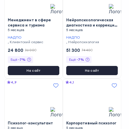
Менеджмент в сфере
Нейропсихологическая
сервиса и туризма
диагностика и коррекция
5 месяцев
в детском возрасте
5 месяцев
НАДПО
НАДПО
,
Клиентский сервис
,
Нейропсихология
24 800
51 300
36 000
74 400
Ещё
-
7
%
Ещё
-
7
%
На сайт
На сайт
4,9
4,1
Психолог-консультант
Корпоративный психолог
3 месяца
5 месяцев