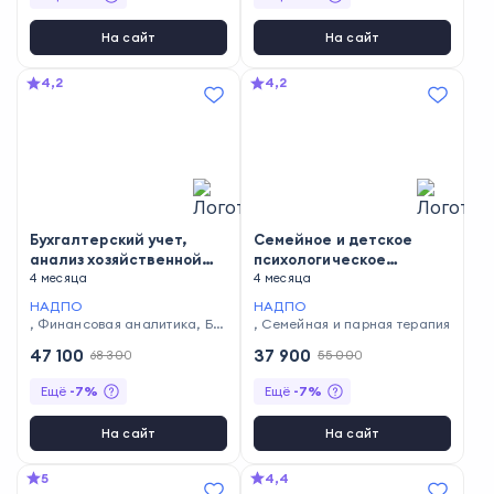
На сайт
На сайт
4,2
4,2
Бухгалтерский учет,
Семейное и детское
анализ хозяйственной
психологическое
деятельности и аудит
4 месяца
консультирование.
4 месяца
Системная семейная
НАДПО
НАДПО
психотерапия
,
Финансовая аналитика
,
Бу
,
Семейная и парная терапия
хгалтерский учет и налогово
47 100
37 900
68 300
55 000
е планирование
Ещё
-
7
%
Ещё
-
7
%
На сайт
На сайт
5
4,4