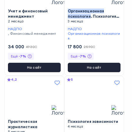
Учет и финансовый
Организационная
менеджмент
психология
. Психология
2 месяца
менеджмента
3 месяца
НАДПО
НАДПО
,
Финансовый менеджмент
Организационная психологи
я
34 000
17 800
49 300
25 900
Ещё
-
7
%
Ещё
-
7
%
На сайт
На сайт
4,2
5
Практическая
Психология зависимости
журналистика
4 месяца
5 месяцев