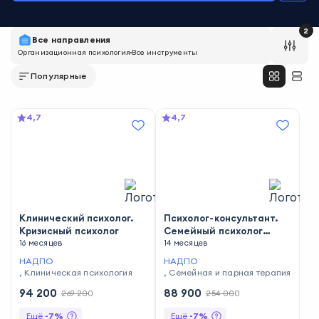
2
Все направления
Организационная психология
Все инструменты
Популярные
4,7
4,7
Клинический психолог.
Психолог-консультант.
Кризисный психолог
Семейный психолог
16 месяцев
(1480ч.)
14 месяцев
НАДПО
НАДПО
,
Клиническая психология
,
Семейная и парная терапия
94 200
88 900
269 200
254 000
Ещё
-
7
%
Ещё
-
7
%