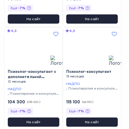
Ещё
-
7
%
Ещё
-
7
%
На сайт
На сайт
4,3
4,3
Психолог-консультант с
Психолог-консультант
дополнительной
15 месяцев
специализацией в
12 месяцев
НАДПО
области когнитивно-
,
Психотерапия и консультир
НАДПО
поведенческой терапии
ование
,
Психотерапия и консультир
ование
104 300
115 100
298 000
166 900
Ещё
-
7
%
Ещё
-
7
%
На сайт
На сайт