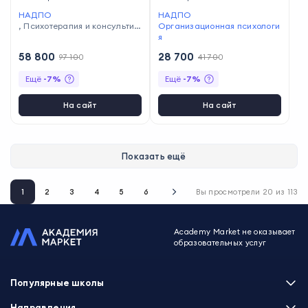
НАДПО
НАДПО
,
Психотерапия и консультир
Организационная психологи
ование
я
58 800
28 700
97 100
41 700
Ещё
-
7
%
Ещё
-
7
%
На сайт
На сайт
Показать ещё
1
2
3
4
5
6
Вы просмотрели
20
из
113
Academy Market не оказывает
образовательных услуг
Популярные школы
Skillbox
Направления