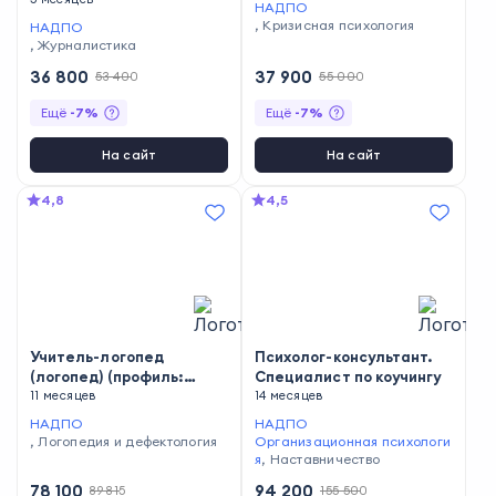
НАДПО
,
Кризисная психология
НАДПО
,
Журналистика
36 800
37 900
53 400
55 000
Ещё
-
7
%
Ещё
-
7
%
На сайт
На сайт
4,8
4,5
Учитель-логопед
Психолог-консультант.
(логопед) (профиль:
Специалист по коучингу
нарушения речи) с
11 месяцев
14 месяцев
дополнительной
НАДПО
НАДПО
квалификацией Учитель-
,
Логопедия и дефектология
Организационная психологи
дефектолог (профиль:
я
,
Наставничество
ранний и дошкольный
78 100
94 200
89 815
155 500
возраст)