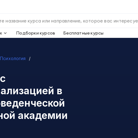
х
Подборки курсов
Бесплатные курсы
Психология
 с
ализацией в
оведенческой
ной академии