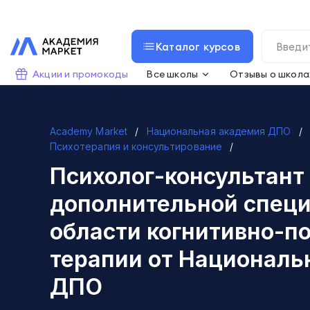
Каталог курсов
Акции и промокоды
Все школы
Отзывы о школа
Academy Market
Национальная академия ДПО
Психотерапия и консультирование
Психолог-консультант
дополнительной специ
области когнитивно-п
терапии
от Националь
ДПО