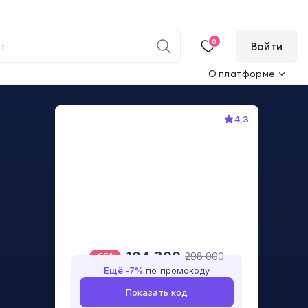
0
Войти
О платформе
4,3
104 300
298 000
-
65
%
Ещё -
7
%
по промокоду
Показать код