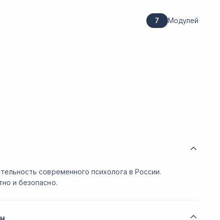
7
Модулей
в
тельность современного психолога в России.
но и безопасно.
н