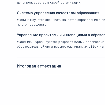
делопроизводство в своей организации.
Система управления качеством образования
Ученики научатся оценивать качество образования в с
по его повышению.
Управление проектами и инновациями в образо
Участники курса научатся разрабатывать и реализовыв
образовательной организации, оценивать их эффективн
Итоговая аттестация
Аттестация проводится в форме защиты проекта по 
презентации и ответов на вопросы. По результата
о повышении квалификации.