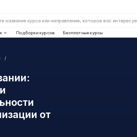
х
Подборки курсов
Бесплатные курсы
е
вании:
 и
ьности
низации
от