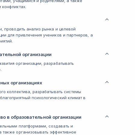
егами, учащимися и родителями, а также
 конфликтах.
и, проводить анализ рынка и целевой
ии для привлечения учеников и партнеров, а
иятий.
ательной организации
азвития организации, разрабатывать
.
ьных организациях
ого коллектива, разрабатывать системы
 благоприятный психологический климат в
о в образовательной организации
тельными платформами, создавать и
а также организовывать эффективное