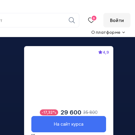
0
Войти
О платформе
4,9
29 600
35 800
-
17,32
%
На сайт курса