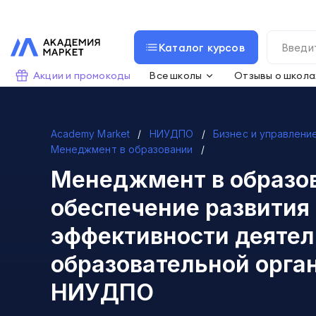
Каталог курсов
Акции и промокоды
Все школы
Отзывы о школа
Academy Market
НИУДПО
Бизнес и управлени
Менеджмент в образовании
Менеджмент в образо
обеспечение развития
эффективности деятел
образовательной орга
НИУДПО