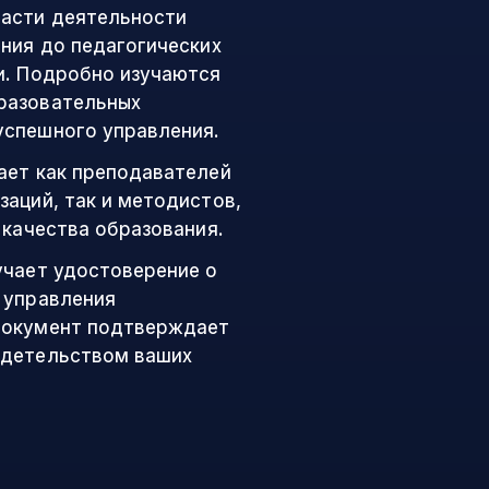
ласти деятельности
ения до педагогических
и. Подробно изучаются
разовательных
успешного управления.
ает как преподавателей
аций, так и методистов,
 качества образования.
учает удостоверение о
 управления
документ подтверждает
идетельством ваших