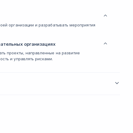
воей организации и разрабатывать мероприятия
вательных организациях
ать проекты, направленные на развитие
ость и управлять рисками.
теме курса и включает оценку проекта,
м аттестации участникам выдается удостоверение