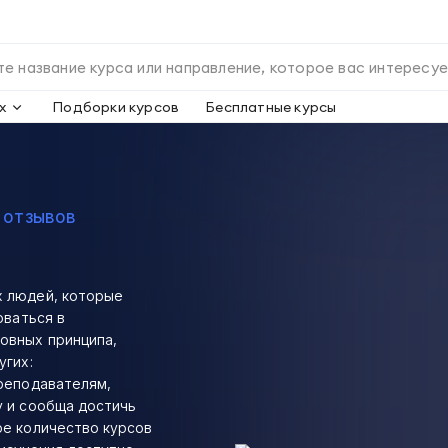
х
Подборки курсов
Бесплатные курсы
 отзывов
х людей, которые
оваться в
овных принципа,
угих:
преподавателям,
у и сообща достичь
ое количество курсов