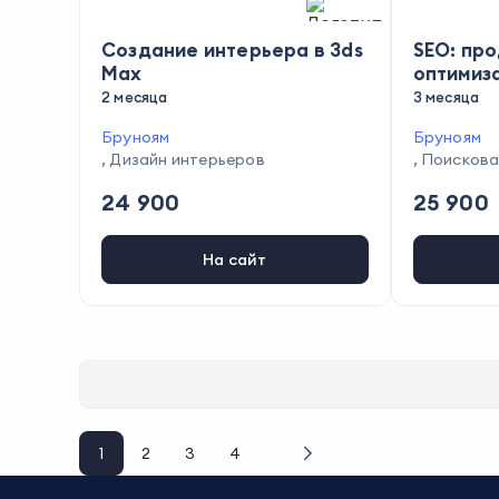
Создание интерьера в 3ds
SEO: пр
Max
оптимиз
2 месяца
3 месяца
Бруноям
Бруноям
,
Дизайн интерьеров
,
Поискова
24 900
25 900
На сайт
1
2
3
4