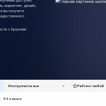
 изучения доступно
, маркетинг, дизайн,
ия вы получите
сударственного
есте с Бруноям!
Инструменты все
Рейтинг
любой
4.5 и выше