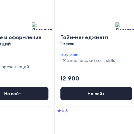
е и оформление
Тайм-менеджмент
аций
1 месяц
Бруноям
,
Мягкие навыки (Soft skills)
 презентаций
12 900
На сайт
На сайт
4,5