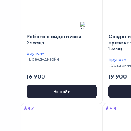
Работа с айдентикой
Создани
презент
2 месяца
1 месяц
Бруноям
,
Бренд-дизайн
Бруноям
,
Создание
16 900
19 900
На сайт
4,7
4,4