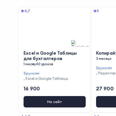
4,7
5
Excel и Google Таблицы
Копирайт
для бухгалтеров
3 месяца
1 месяц
40 уроков
Бруноям
,
Редактир
Бруноям
,
Excel и Google Таблицы
16 900
27 900
На сайт