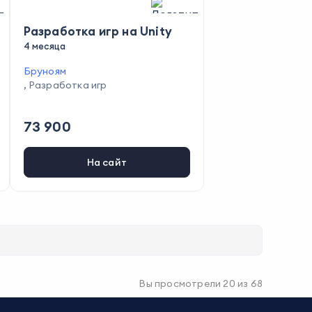
Разработка игр на Unity
4 месяца
Бруноям
,
Разработка игр
73 900
На сайт
Вы просмотрели
20
из
68