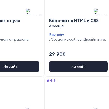
ог с нуля
Вёрстка на HTML и CSS
3 месяца
Бруноям
ованная реклама
,
Создание сайтов
,
Дизайн интер
фейсов
29 900
На сайт
На сайт
4,8