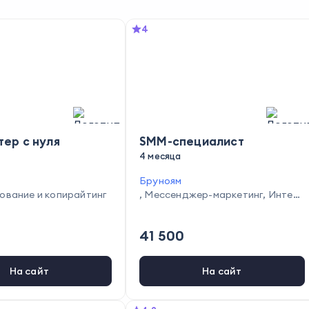
4
ер с нуля
SMM-специалист
4 месяца
Бруноям
ование и копирайтинг
,
Мессенджер-маркетинг
,
Интер
нет-маркетинг
,
Работа в соцсетя
х
41 500
На сайт
На сайт