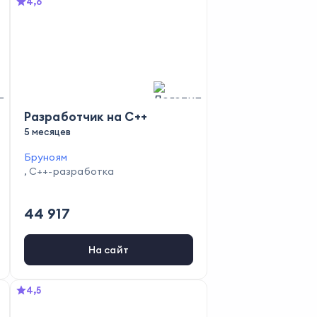
4,6
Разработчик на C++
5 месяцев
Бруноям
,
C++-разработка
44 917
На сайт
4,5