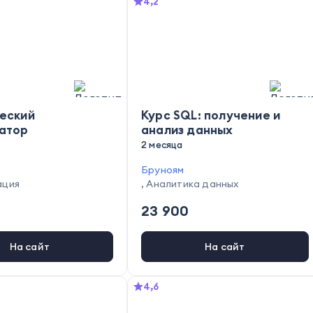
4,2
еский
Курс SQL: получение и
атор
анализ данных
2 месяца
Бруноям
ация
,
Аналитика данных
23 900
На сайт
На сайт
4,6