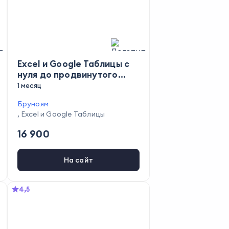
Excel и Google Таблицы с
нуля до продвинутого
уровня
1 месяц
Бруноям
,
Excel и Google Таблицы
16 900
На сайт
4,5