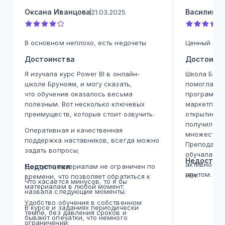
Оксана Иванцова
Василий 
21.03.2025
В основном неплохо, есть недочеты
Ценный кур
Достоинства
Достоинс
Я изучала курс Power BI в онлайн-
Школа Брун
школе Бруноям, и могу сказать,
помогла с 
что обучение оказалось весьма
программа
полезным. Вот несколько ключевых
маркетплей
преимуществ, которые стоит озвучить:
открытием. 
получила к
Оперативная и качественная
множеству 
поддержка наставников, всегда можно
Преподават
задать вопросы;
обучала, м
Недостат
активно де
Доступ к материалам не ограничен по
Недостатки
опытом. Кл
Нет.
времени, что позволяет обратиться к
Что касается минусов, то я бы
обучения в 
материалам в любой момент;
назвала следующие моменты:
сделало пр
Удобство обучения в собственном
ценным. Ко
В курсе и заданиях периодически
темпе, без давления сроков и
дали увере
бывают опечатки, что немного
ограничений;
силах. Чув