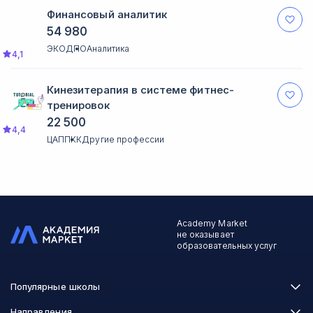
Финансовый аналитик
54 980
ЭКОДПО
Аналитика
4,1
Кинезитерапия в системе фитнес-
тренировок
22 500
4,4
ЦАППКК
Другие профессии
Academy Market
не оказывает
образовательных услуг
Популярные школы
Skillbox
Направления