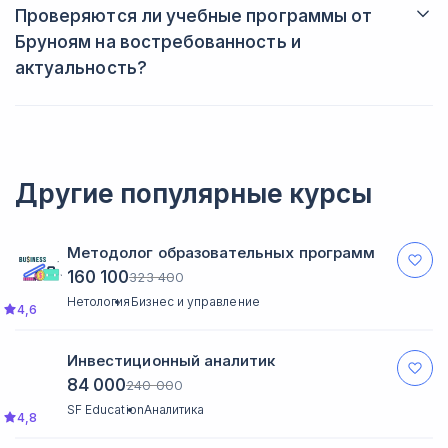
часов.
Проверяются ли учебные программы от
Бруноям на востребованность и
актуальность?
Все учебные программы обновляются раз в полгода, а также
в случае каких-либо изменений, не зависящих от школы
(например, в законодательстве). Если курс утрачивает
актуальность, то его удаляют с сайта.
Другие популярные курсы
Методолог образовательных программ
160 100
323 400
Нетология
Бизнес и управление
4,6
Инвестиционный аналитик
84 000
240 000
SF Education
Аналитика
4,8