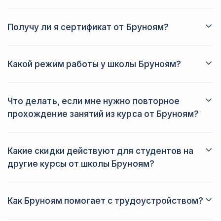
Получу ли я сертификат от Бруноям?
Да, после обучения вы получите персональный электронный
сертификат с указанием имени и названия пройденного
курса.
Какой режим работы у школы Бруноям?
График менеджеров по работе с клиентами: 10.00-19.30 по
буднями и 10.00-16.30 по выходным. Занятия в школе
заканчиваются не позднее 22.00.
Что делать, если мне нужно повторное
прохождение занятий из курса от Бруноям?
В течение года после обучения вы сможете заново пройти
пропущенные занятия или даже весь курс целиком
совершенно бесплатно.
Какие скидки действуют для студентов на
другие курсы от школы Бруноям?
В школе существует система накопительных скидок без
ограничения срока действия: 10%,15% и 25% на второй,
третий и четвёртый курсы соответственно.
Как Бруноям помогает с трудоустройством?
Вы получите всю необходимую информацию о поиске работы