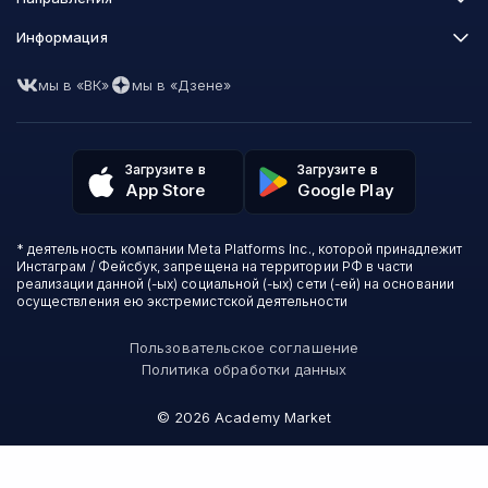
Нетология
Программирование
Информация
XYZ School
Бизнес и управление
GeekBrains
Часто задаваемые вопросы
Маркетинг
Skillfactory
мы в «ВК»
мы в «Дзене»
Пользовательское соглашение
Дизайн
Contented
Политика обработки данных
Аналитика
Talentsy
Отзывы о школах
Игры
Fashion Factory School
Избранные курсы
Другие профессии
Загрузите в
Загрузите в
ProductStar
Акции и скидки
App Store
Google Play
Финансы
Эколь
Карта сайта
Саморазвитие
Международная школа профессий
СМИ о нас
Создание контента
Викиум
* деятельность компании Meta Platforms Inc., которой принадлежит
О проекте
Красота и здоровье
Бруноям
Инстаграм / Фейсбук, запрещена на территории РФ в части
Контакты
Для детей и подростков
EDPRO
реализации данной (-ых) социальной (-ых) сети (-ей) на основании
Психология
осуществления ею экстремистской деятельности
Level One
Психодемия
Skypro
Пользовательское соглашение
Академия Эдюсон
Политика обработки данных
Вебиум
#Sekta
©
2026
Academy Market
MAED
Онлайн-школа №1
Skillbox Английский (Kespa)