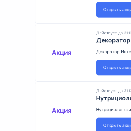
Открыть
акц
Действует до 31.1
Декоратор 
Акция
Декоратор Инте
Открыть
акц
Действует до 31.1
Нутрициоло
Акция
Нутрициолог ски
Открыть
акц