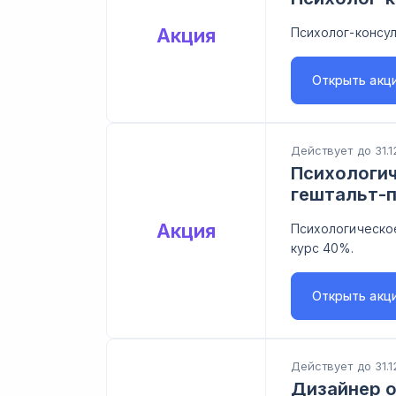
Акция
Психолог-консул
Открыть
акц
Действует до 31.1
Психологич
гештальт-п
Акция
Психологическое
курс 40%.
Открыть
акц
Действует до 31.1
Дизайнер о