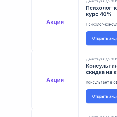
Действует до 31.1
Психолог-к
курс 40%
Акция
Психолог-консул
Открыть
акц
Действует до 31.1
Консультан
скидка на 
Акция
Консультант в с
Открыть
акц