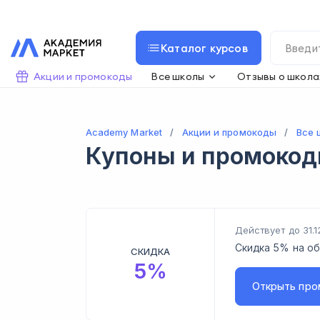
Каталог курсов
Акции и промокоды
Все школы
Отзывы о школа
Academy Market
Акции и промокоды
Все 
Купоны и промоко
Действует до 31.1
Cкидка 5% на об
СКИДКА
5
%
Открыть
про