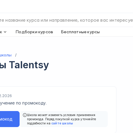
х
Подборки курсов
Бесплатные курсы
школы
ды
Talentsy
2.2026
учение по промокоду.
Школа может изменять условия применения
мокод
промокода. Перед покупкой курса уточняйте
подробности на
сайте школы