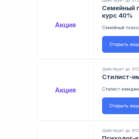
Действует до 31.1
Семейный п
курс 40%
Акция
Семейный психол
Открыть
акц
Действует до 31.1
Стилист-и
Акция
Стилист-имиджм
Открыть
акц
Действует до 31.1
Психолог-к