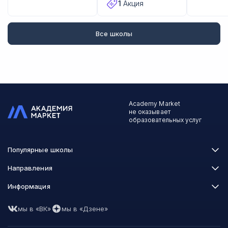
1
Акция
Все школы
Academy Market
не оказывает
образовательных услуг
Популярные школы
Skillbox
Направления
Нетология
Программирование
Информация
XYZ School
Бизнес и управление
GeekBrains
Часто задаваемые вопросы
Маркетинг
Skillfactory
мы в «ВК»
мы в «Дзене»
Пользовательское соглашение
Дизайн
Contented
Политика обработки данных
Аналитика