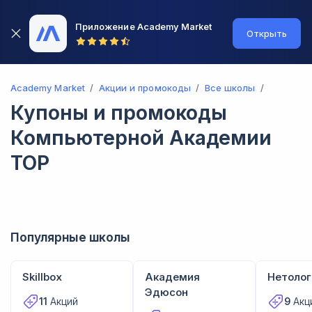
Приложение Academy Market
Открыть
Academy Market
Акции и промокоды
Все школы
Купоны и промокоды
Компьютерной Академии
TOP
Популярные школы
Skillbox
Академия
Нетолог
Эдюсон
11
Акций
9
Акц