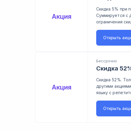
Скидка 5% при п
Акция
Суммируется с д
ограничения ски
Открыть
акц
Бессрочно
Скидка 52%
Скидка 52%. Тол
Акция
другими акциями
языку с репетит
Открыть
акц