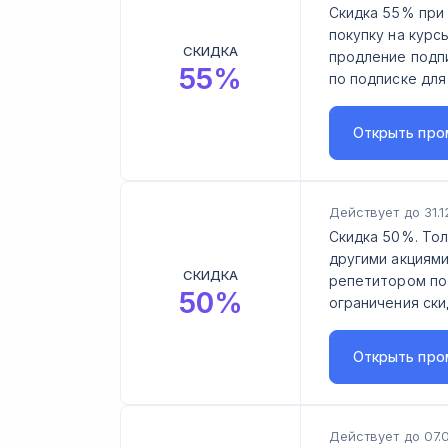
Скидка 55% при 
покупку на курс
СКИДКА
продление подп
55
%
по подписке для
Открыть
про
Действует до 31.1
Скидка 50%. Тол
другими акциями
СКИДКА
репетитором по 
50
%
ограничения ски
Открыть
про
Действует до 07.