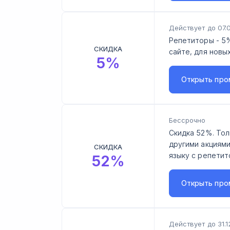
Действует до 07.
Репетиторы - 5%
СКИДКА
сайте, для новы
5
%
Открыть
про
Бессрочно
Скидка 52%. Тол
другими акциями
СКИДКА
языку с репетит
52
%
Открыть
про
Действует до 31.1