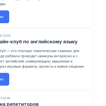
дки.
ию
08.2026
айн-клуб по английскому языку
клуб — это платные тематические «смены» для
 где ребёнок проводит каникулы интересно и с
ает английский, коммуникацию, мышление и
ерез игровые форматы, проекты и живое общение.
ию
07.2028
на репетиторов