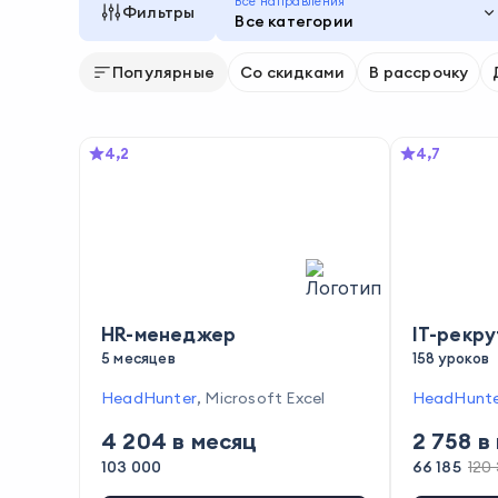
Все направления
Фильтры
Все категории
Популярные
Со скидками
В рассрочку
4,2
4,7
HR-менеджер
IT-рекр
5 месяцев
158 уроков
HeadHunter
,
Microsoft Excel
HeadHunte
Ruby
,
Tele
4 204
в месяц
2 758
в 
Python
,
Am
t
,
Habr Ca
103 000
66 185
120
ub
,
PHP
,
i