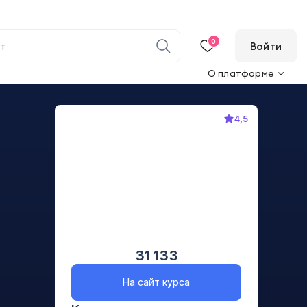
0
Войти
О платформе
4,5
31 133
На сайт курса