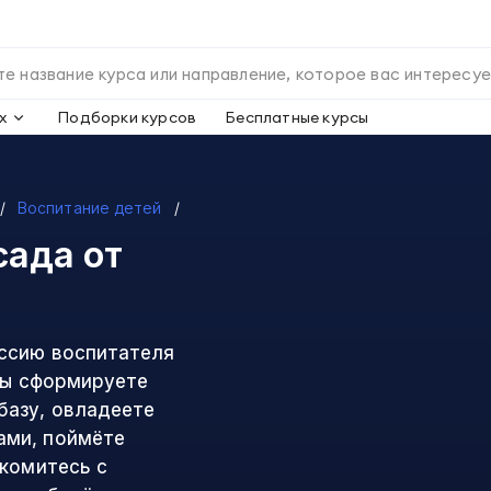
х
Подборки курсов
Бесплатные курсы
Воспитание детей
сада
от
ессию воспитателя
 Вы сформируете
базу, овладеете
ами, поймёте
акомитесь с