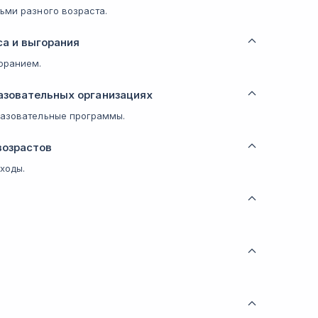
ьми разного возраста.
са и выгорания
оранием.
азовательных организациях
разовательные программы.
возрастов
ходы.