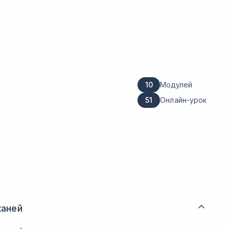
10
Модулей
51
Онлайн-урок
каней