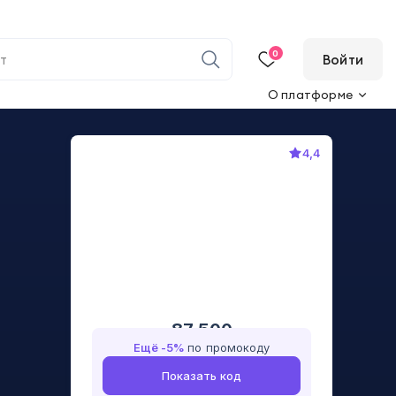
0
Войти
О платформе
4,4
87 500
Ещё -
5
%
по промокоду
Показать код