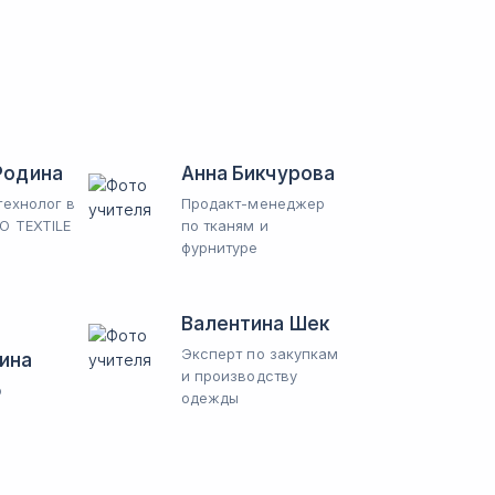
Родина
Анна Бикчурова
технолог в
Продакт-менеджер
O TEXTILE
по тканям и
фурнитуре
Валентина Шек
Эксперт по закупкам
ина
и производству
р
одежды