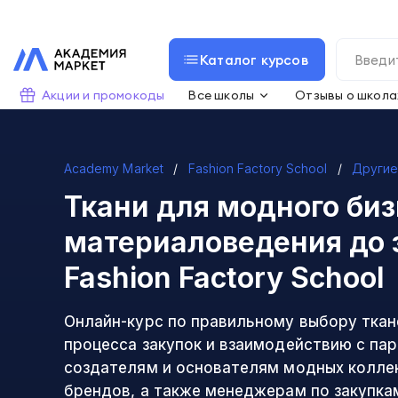
Каталог курсов
Акции и промокоды
Все школы
Отзывы о школа
Academy Market
Fashion Factory School
Другие
Ткани для модного биз
материаловедения до 
Fashion Factory School
Онлайн-курс по правильному выбору ткан
процесса закупок и взаимодействию с па
создателям и основателям модных колле
брендов, а также менеджерам по закупка