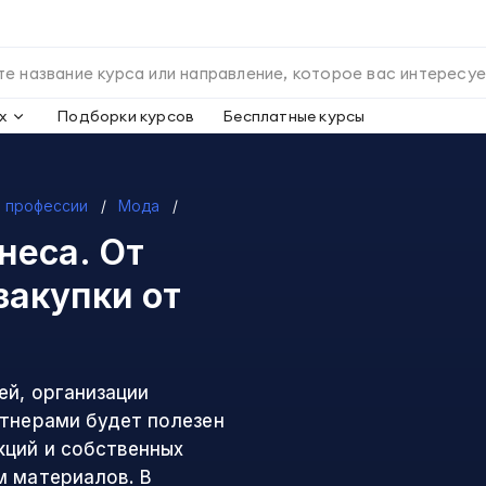
х
Подборки курсов
Бесплатные курсы
 профессии
Мода
неса. От
закупки
от
ей, организации
ртнерами будет полезен
кций и собственных
м материалов. В