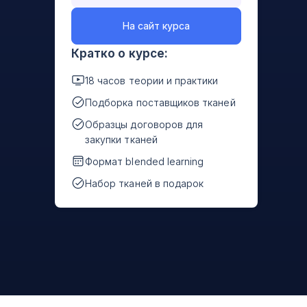
На сайт курса
Кратко о курсе:
18 часов теории и практики
Подборка поставщиков тканей
Образцы договоров для
закупки тканей
Формат blended learning
Набор тканей в подарок