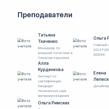
Преподаватели
Татьяна
Ольга 
Ткаченко
Главный 
Менеджер по
SOLSTUDI
внешней логистике в
DESIGN
Снежная королева
Алла
Курденкова
Елена
Эксперт по
Лепеск
сертификации;
Кандидат
Дизайне
технических наук
материаловедения
Ольга Римских