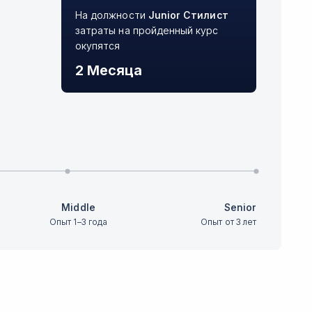
На должности
Junior
Стилист
затраты на пройденный курс
окупятся
2 Месяца
Middle
Senior
Опыт 1–3 года
Опыт от 3 лет