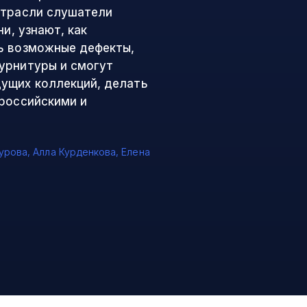
отрасли слушатели
и, узнают, как
ь возможные дефекты,
урнитуры и смогут
ущих коллекций, делать
 российскими и
чурова
,
Алла Курденкова
,
Елена