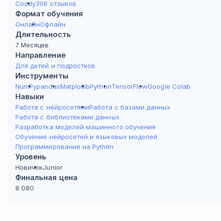
Coddy
398 отзывов
Формат обучения
Онлайн
Офлайн
Длительность
7 Месяцев
Направление
Для детей и подростков
Инструменты
NumPy
pandas
Matplotlib
Python
TensorFlow
Google Colab
Навыки
Работа с нейросетями
Работа с базами данных
Работа с библиотеками данных
Разработка моделей машинного обучения
Обучение нейросетей и языковых моделей
Программирование на Python
Уровень
Новичок
Junior
Финальная цена
8 080