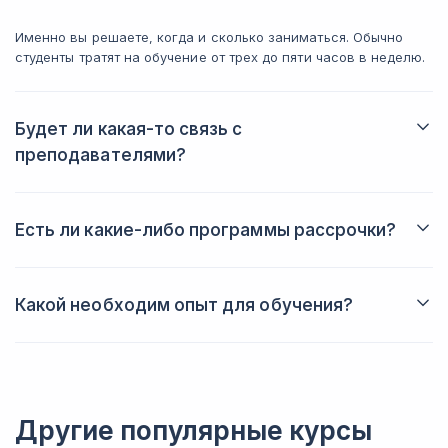
Именно вы решаете, когда и сколько заниматься. Обычно
студенты тратят на обучение от трех до пяти часов в неделю.
Будет ли какая-то связь с
преподавателями?
Да, вы всегда сможете задать вопрос преподавателю в
личном кабинете. Также вы будете получать от него
обратную связь после выполнения домашних заданий.
Есть ли какие-либо программы рассрочки?
Да, вы можете купить курс в рассрочку, что позволит вам
лучше спланировать свой бюджет.
Какой необходим опыт для обучения?
Вам не потребуется никаких специальных знаний или
подготовки для успешного старта обучения.
Другие популярные курсы