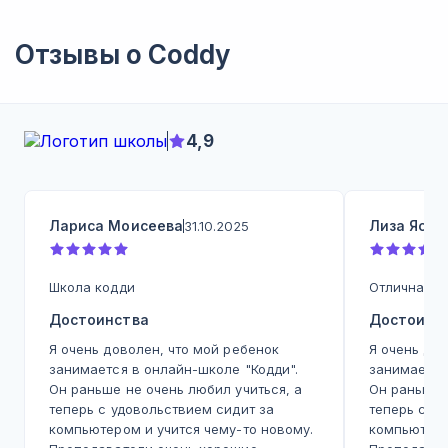
Отзывы о
Coddy
4,9
Лариса Моисеева
Лиза Ясно
31.10.2025
Школа кодди
Отличная ш
Достоинства
Достоинс
Я очень доволен, что мой ребенок
Я очень дов
занимается в онлайн-школе "Кодди".
занимается
Он раньше не очень любил учиться, а
Он раньше 
теперь с удовольствием сидит за
теперь с у
компьютером и учится чему-то новому.
компьютеро