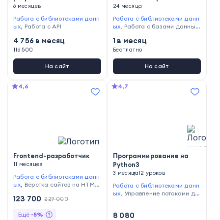
6 месяцев
онлайн-магистратура
24 месяца
Работа с библиотеками данн
Работа с библиотеками данн
ых
,
Работа с API
ых
,
Работа с базами данных
,
Создание и оптимизация CI/
4 756
в месяц
1
в месяц
CD
116 500
Бесплатно
На сайт
На сайт
4,6
4,7
Frontend-разработчик
Программирование на
11 месяцев
Python3
3 месяца
12 уроков
Работа с библиотеками данн
ых
,
Вёрстка сайтов на HTML
Работа с библиотеками данн
и CSS
,
Разработка веб-прило
ых
,
Управление потоками да
123 700
229 000
жений
,
Работа с Git
,
Програ
нных
,
Развитие аналитическ
ммирование на JavaScript
ого мышления
,
Работа с база
Ещё
-
5
%
8 080
ми данных
,
Применение ОО