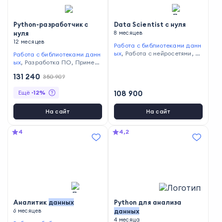
вание на Java
,
Управление
рисками
,
Сбор и анализ дан
ных
,
Планирование и органи
Python-разработчик с
Data Scientist с нуля
зация времени
,
Работа в Micr
нуля
8 месяцев
osoft Excel и Google Таблицы
12 месяцев
,
Программирование на SQL
Работа с библиотеками данн
ых
,
Работа с нейросетями
,
Ра
Работа с библиотеками данн
бота с базами данных
,
Разр
ых
,
Разработка ПО
,
Примене
аботка моделей машинного
ние ООП
,
Проведение A/B-т
131 240
350 909
обучения
,
Тестирование код
естов
,
Программирование на
а
,
Программирование на Pyt
Python
Ещё
-
12
%
108 900
hon
,
Программирование на S
QL
,
Написание SQL-запросо
в
,
Проведение А/В-тестов
На сайт
На сайт
4
4,2
Аналитик
данных
Python для анализа
6 месяцев
данных
4 месяца