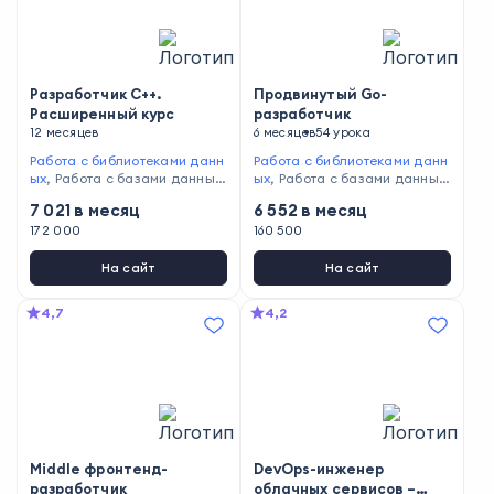
act
Разработчик C++.
Продвинутый Go-
Расширенный курс
разработчик
12 месяцев
6 месяцев
54 урока
Работа с библиотеками данн
Работа с библиотеками данн
ых
,
Работа с базами данных
,
ых
,
Работа с базами данных
,
Проведение unit-тестирован
Программирование на Go
7 021
в месяц
6 552
в месяц
ия
,
Разработка ПО
,
Работа с
Git
172 000
,
Применение ООП
,
Напи
160 500
сание кода
,
Программирова
ние на C++
,
Тестирование ко
На сайт
На сайт
да
,
Администрирование Linu
x
,
Написание SQL-запросов
4,7
4,2
Middle фронтенд-
DevOps-инженер
разработчик
облачных сервисов –