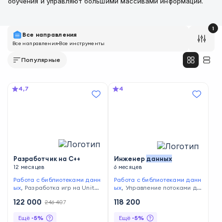
обучения и управляют большими массивами информации.
1
Все направления
Все направления
Все инструменты
Популярные
4,7
4
Разработчик на С++
Инженер
данных
12 месяцев
6 месяцев
Работа с библиотеками данн
Работа с библиотеками данн
ых
,
Разработка игр на Unity
,
ых
,
Управление потоками да
Работа с Git
,
Применение О
нных
,
Структурирование дан
122 000
118 200
246 407
ОП
,
Написание кода
,
Прогр
ных
,
Работа с SQL
,
Программ
аммирование на C++
,
Тестир
ирование на Python
Ещё
-
5
%
Ещё
-
5
%
ование кода
,
Работа с GitHu