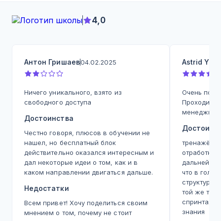
4,0
Антон Гришаев
Astrid Yu
04.02.2025
0
Ничего уникального, взято из
Очень поло
свободного доступа
Проходила 
менеджмен
Достоинства
Достоинс
Честно говоря, плюсов в обучении не
нашел, но бесплатный блок
тренажёр - 
действительно оказался интересным и
отработка,
дал некоторые идеи о том, как и в
дальнейшей
каком направлении двигаться дальше.
что в голо
структура, 
Недостатки
той же теме
спринтах, а
Всем привет! Хочу поделиться своим
знания
мнением о том, почему не стоит