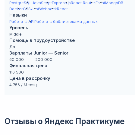
PostgreSQL
JavaScript
Express.js
React Router
Eslint
MongoDB
Docker
CSS
Jest
Webpack
React
Навыки
Работа с API
Работа с библиотеками данных
Уровень
Middle
Помощь в трудоустройстве
Да
Зарплаты Junior — Senior
60 000
—
200 000
Финальная цена
116 500
Цена в рассрочку
4 756
/ Месяц
Отзывы о
Яндекс Практикуме