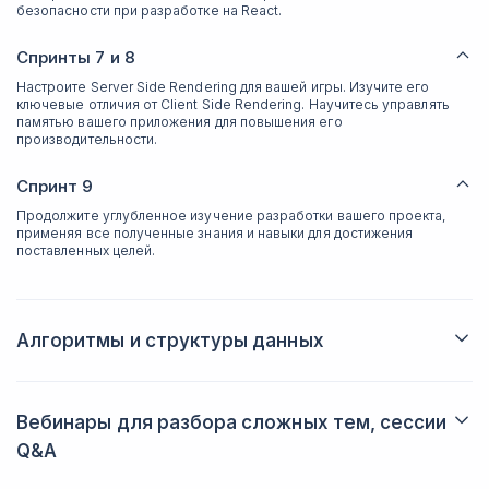
безопасности при разработке на React.
Спринты 7 и 8
Настроите Server Side Rendering для вашей игры. Изучите его
ключевые отличия от Client Side Rendering. Научитесь управлять
памятью вашего приложения для повышения его
производительности.
Спринт 9
Продолжите углубленное изучение разработки вашего проекта,
применяя все полученные знания и навыки для достижения
поставленных целей.
Алгоритмы и структуры данных
Изучите завершение проектов, настройки nginx и CI/CD, а
также развертывание приложений. Рассмотрите
функциональность игр и командные решения.
Вебинары для разбора сложных тем, сессии
Q&A
Ключевые технологии и инструменты
Поучаствуете в вебинарах, посвящённых разбору сложных
Освоите алгоритмы и структуры данных на JavaScript, оценку их