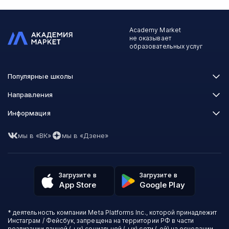
Academy Market
не оказывает
образовательных услуг
Популярные школы
Skillbox
Направления
Нетология
Программирование
Информация
XYZ School
Бизнес и управление
GeekBrains
Часто задаваемые вопросы
Маркетинг
Skillfactory
мы в «ВК»
мы в «Дзене»
Пользовательское соглашение
Дизайн
Contented
Политика обработки данных
Аналитика
Talentsy
Отзывы о школах
Игры
Fashion Factory School
Избранные курсы
Другие профессии
Загрузите в
Загрузите в
ProductStar
Акции и скидки
App Store
Google Play
Финансы
Эколь
Карта сайта
Саморазвитие
Международная школа профессий
СМИ о нас
Создание контента
Викиум
* деятельность компании Meta Platforms Inc., которой принадлежит
О проекте
Красота и здоровье
Бруноям
Инстаграм / Фейсбук, запрещена на территории РФ в части
Контакты
Для детей и подростков
EDPRO
реализации данной (-ых) социальной (-ых) сети (-ей) на основании