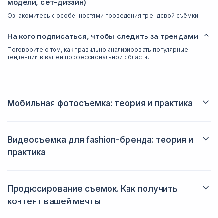
модели, сет-дизайн)
Ознакомитесь с особенностями проведения трендовой съёмки.
На кого подписаться, чтобы следить за трендами
Поговорите о том, как правильно анализировать популярные
тенденции в вашей профессиональной области.
Мобильная фотосъемка: теория и практика
Основы мобильной съемки. Особенности
подготовки, организации и проведения съемки
Видеосъемка для fashion-бренда: теория и
Особенности подготовки, организации и
практика
проведения съемки
Получите представление о том, как правильно подготовиться к
Видеоконтент для соцсетей. Как создать стильный
съёмкам и провести их.
контент и удержать внимание зрителя.
Создание концепции съемки и мудборда
Продюсирование съемок. Как получить
Разберётесь в особенностях формата мудборда и сможете с ним
Особенности, приемы и тренды
работать.
контент вашей мечты
Базовые настройки камеры смартфона
Зачем бренду нужны видео в соцсетях
Поговорите о том, как можно сделать продающие кадры при
Поговорите о том, что видеоконтент даёт бренду.