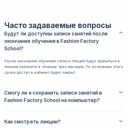
смотрел он
фишек по презентации проекта.
посещал оч
экспертнос
После курса у меня остались все
оправдана.
материалы на платформе (доступ на
Часто задаваемые вопросы
медиаплан,
год), и я реально возвращаюсь к ним,
спасибо по
когда готовлюсь к встречам с
Будут ли доступны записи занятий после
клиентами. Понравилось, что можно
окончания обучения в Fashion Factory
учиться из любого города: часть
занятий онлайн, часть очно, я
School?
совмещала без проблем. Теперь у меня
диплом, красивое портфолио и
После окончания обучения записи лекций будут храниться в
уверенность в себе. Но самое главное
личном кабинете в течение трех месяцев. По истечении этого
- знания. Уже веду блог как стилист и
срока доступ в кабинет будет закрыт.
начала искать клиентов.
Смогу ли я сохранить записи занятий в
Fashion Factory School на компьютер?
Записи запрещено скачивать, даже для личного
пользования, так как они являются интеллектуальной
собственностью школы. Если по каким-то причинам вы
Как смотреть лекции?
пропустили занятия, в течение 3 месяцев с момента