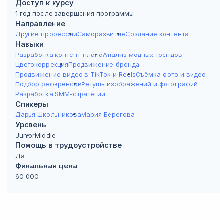
Доступ к курсу
Дипломный проект. Самостоятельная съемка
Узнаете, как качественно работать с публикациями разных видов.
Поработаете над собственной съёмкой и продемонстрируете
1 год после завершения программы
результаты во время процедуры защиты.
Создание регламентов
Направление
Поговорите обо всём, что касается взаимодействий с
Другие профессии
Саморазвитие
Создание контента
регламентами.
Навыки
Практика. Студийная fashion-съемка
Разработка контент-плана
Анализ модных трендов
Цветокоррекция
Продвижение бренда
Очная практика фотосъемки с командой
Продвижение видео в TikTok и Reels
Съёмка фото и видео
Проведёте очную практику в Москве, посвящённую процессу
Подбор референсов
Ретушь изображений и фотографий
проведения съёмок. Вам предоставят свою команду.
Разработка SMM-стратегии
Спикеры
Дарья Школьникова
Мария Берегова
Уровень
Junior
Middle
Помощь в трудоустройстве
Да
Финальная цена
60 000