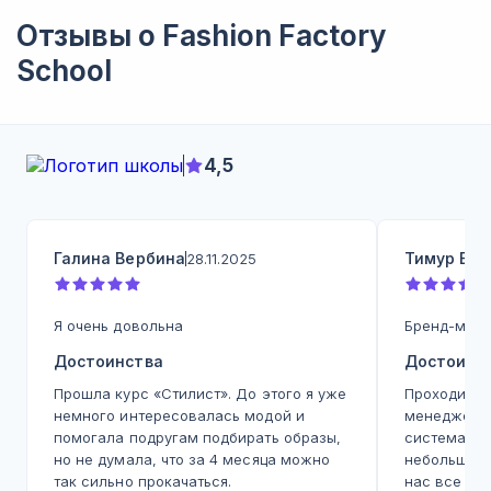
Отзывы о
Fashion Factory
School
4,5
Галина Вербина
Тимур Бел
28.11.2025
Я очень довольна
Бренд-мене
Достоинства
Достоинс
Прошла курс «Стилист». До этого я уже
Проходил о
немного интересовалась модой и
менеджера в
помогала подругам подбирать образы,
систематиз
но не думала, что за 4 месяца можно
небольшого
так сильно прокачаться.
нас все де