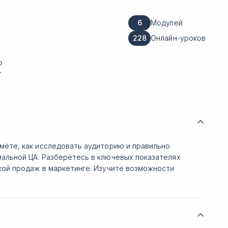
6
Модулей
228
Онлайн-уроков
о
т
мёте, как исследовать аудиторию и правильно
иальной ЦА. Разберётесь в ключевых показателях
кой продаж в маркетинге. Изучите возможности