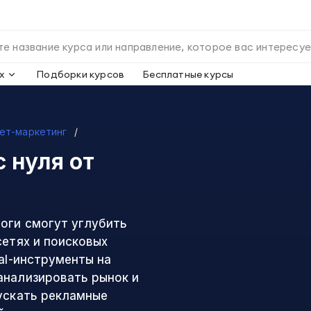
х
Подборки курсов
Бесплатные курсы
ет-маркетинг
с нуля
от
оги смогут углубить
сетях и поисковых
tal-инструменты на
анализировать рынок и
пускать рекламные