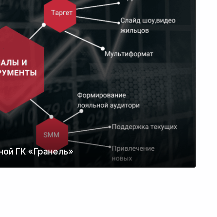
Ст
ст
ной ГК «Гранель»