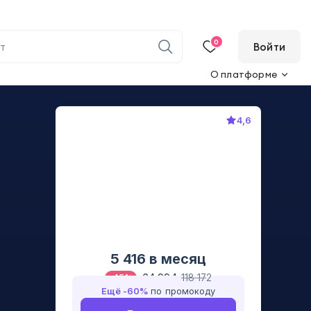
0
Войти
О платформе
4,6
5 416
в месяц
64 994
118 172
-
45
%
Ещё -
60
%
по промокоду