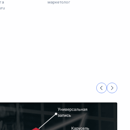
га
маркетолог
uru