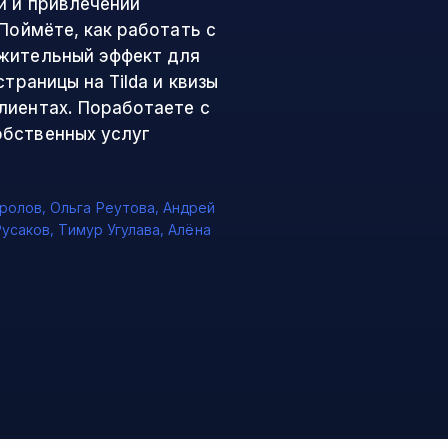
й и привлечении
Поймёте, как работать с
ожительный эффект для
траницы на Tilda и квизы
лиентах. Поработаете с
обственных услуг
ролов
,
Ольга Реутова
,
Андрей
Русаков
,
Тимур Угулава
,
Алёна