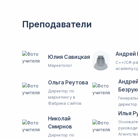
Преподаватели
Андрей 
Юлия Савицкая
C++/C#-ра
Маркетолог
academy.cp
Андре
Ольга Реутова
Безрук
Директор по
маркетингу в
Генераль
Фабрика сайтов
директор
Илья Р
Николай
Основате
Смирнов
руководи
Агентств
Директор по