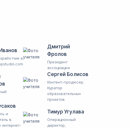
Дмитрий
Иванов
Фролов
зработчик в
Президент
pstudio.com
ассоциации
Сергей Болисов
й
Контент-продюсер;
ов
Куратор
ный
образовательных
проектов
усаков
Тимур Угулава
ль и
тель в
Операционный
о интернет-
директор,