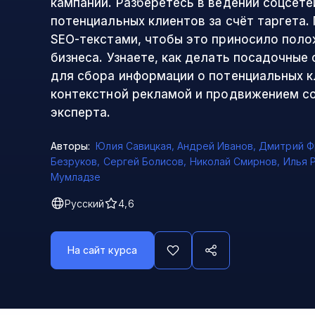
кампании. Разберётесь в ведении соцсете
потенциальных клиентов за счёт таргета. 
SEO-текстами, чтобы это приносило пол
бизнеса. Узнаете, как делать посадочные с
для сбора информации о потенциальных к
контекстной рекламой и продвижением с
эксперта.
Авторы:
Юлия Савицкая
,
Андрей Иванов
,
Дмитрий Ф
Безруков
,
Сергей Болисов
,
Николай Смирнов
,
Илья 
Мумладзе
Русский
4,6
На сайт курса