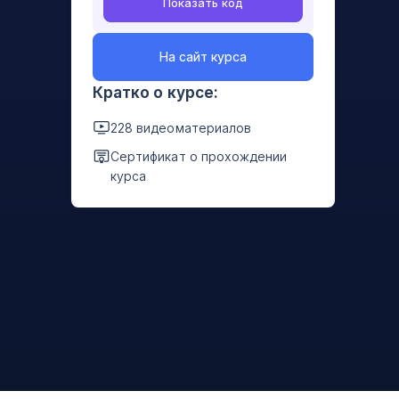
Показать код
На сайт курса
Кратко о курсе:
228 видеоматериалов
Сертификат о прохождении
курса