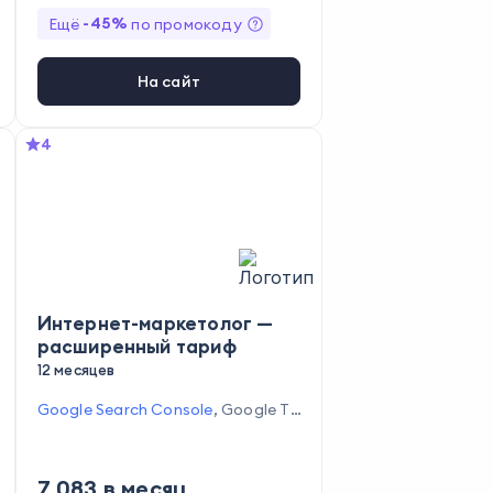
-
45
%
Ещё
по промокоду
На сайт
4
Интернет-маркетолог —
расширенный тариф
12 месяцев
Google Search Console
,
Google Та
блицы
,
Supa
,
GetCourse
,
Google
Analytics
,
Google Презентации
,
OpenCart
,
Telegram
,
Директ.Ком
7 083
в месяц