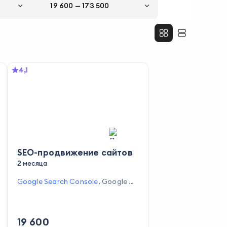
19 600
—
173 500
4,1
SEO-продвижение сайтов
2 месяца
Google Search Console
,
Google O
ptimize
,
Figma
19 600