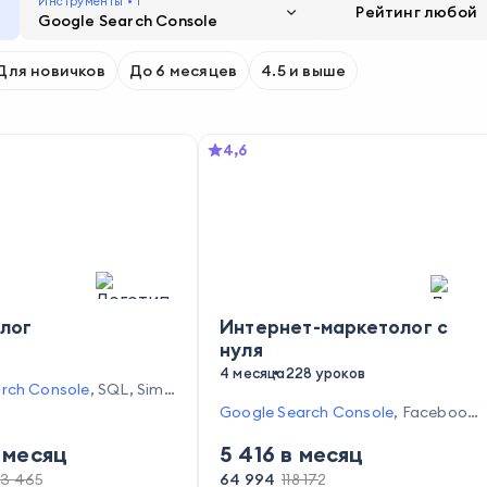
Инструменты •
1
Рейтинг
любой
Google Search Console
Для новичков
До 6 месяцев
4.5 и выше
4,6
лог
Интернет-маркетолог с
нуля
4 месяца
228 уроков
rch Console
,
SQL
,
Simil
gle Таблицы
,
Rush Ana
Google Search Console
,
Facebook
екс.Вебмастер
,
Google
* Ads Manager
,
SimilarWeb
,
Googl
 месяц
5 416
в месяц
Яндекс.Маркет
,
Google
e Таблицы
,
Яндекс.Вебмастер
,
G
ции
,
Pinterest
,
myTarge
oogle Analytics
,
Tilda
,
TargetHunt
3 465
64 994
118 172