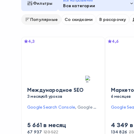
Все направления
Фильтры
Все категории
Популярные
Со скидками
В рассрочку
4,3
4,6
Международное SEO
Маркето
3 месяца
8 уроков
6 месяцев
Google Search Console
,
Google An
Google Sea
alytics
arWeb
,
Goo
lytics
,
Янд
5 661
в месяц
4 349
в
Analytics
,
Презента
67 937
123 522
134 826
23