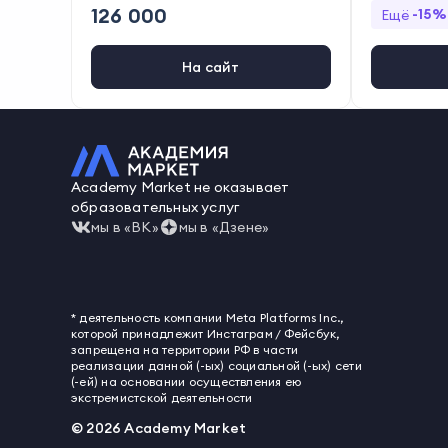
Key Collector
,
Wordstat
,
MindBox
126 000
-
15
%
Ещё
,
LiveDune
,
Keys.so
,
SpyWords
,
Ca
rrotQuest
,
Popsters
,
UniSender
На сайт
Academy Market не оказывает
образовательных услуг
мы в «ВК»
мы в «Дзене»
* деятельность компании Meta Platforms Inc.,
которой принадлежит Инстаграм / Фейсбук,
запрещена на территории РФ в части
реализации данной (-ых) социальной (-ых) сети
(-ей) на основании осуществления ею
экстремистской деятельности
©
2026
Academy Market