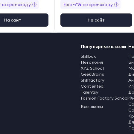
gle Ads
,
Яндекс.Директ
,
Яндекс.М
-
7
%
по промокоду
Ещё
по промокоду
етрика
,
Popsters
,
UniSender
,
ВКо
нтакте
На сайт
На сайт
Популярные школы
Н
Skillbox
Пр
Нетология
Би
XYZ School
Ма
GeekBrains
Ди
Skillfactory
Ан
Contented
Иг
Talentsy
Др
Fashion Factory School
Фи
Са
Все школы
Со
Кр
Дл
Пс