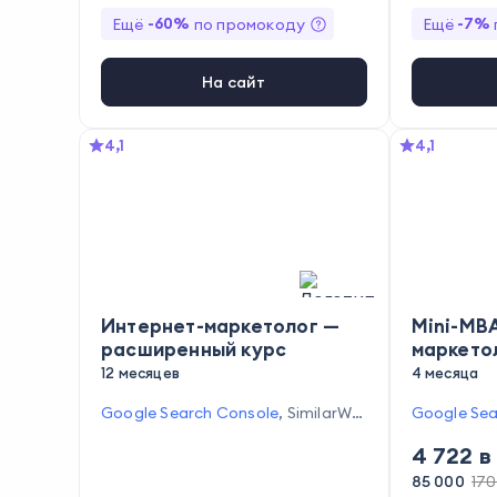
t
,
Tilda
,
Te
-
60
%
-
7
%
Ещё
по промокоду
Ещё
д
,
AppMetr
Marquiz
,
L
gle Docs
,
G
На сайт
agaJam Su
crosoft Po
с.Директ
,
4,1
4,1
Be1
,
Mpsta
Sender
,
ВК
Интернет-маркетолог —
Mini-MB
расширенный курс
маркето
12 месяцев
4 месяца
Google Search Console
,
SimilarWe
Google Sea
b
,
Sendsay
,
WhatsApp
,
Google An
Excel
,
Янде
4 722
в
alytics
,
MegaIndex
,
Viber
,
Telegra
et
,
Tilda
,
T
m
,
Google Trends
,
TargetHunter
,
ндекс.Мет
85 000
170