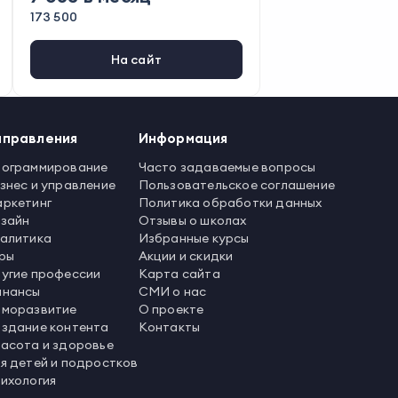
мандер
,
Screaming Frog
,
XMind
,
Я
173 500
ндекс.Карты
,
Calltouch
,
Google D
ocs
,
Figma
,
Wordstat
,
LiveDune
,
R
oistat
,
YouScan
,
UniSender
На сайт
аправления
Информация
ограммирование
Часто задаваемые вопросы
знес и управление
Пользовательское соглашение
ркетинг
Политика обработки данных
зайн
Отзывы о школах
алитика
Избранные курсы
ры
Акции и скидки
угие профессии
Карта сайта
нансы
СМИ о нас
моразвитие
О проекте
здание контента
Контакты
асота и здоровье
я детей и подростков
ихология