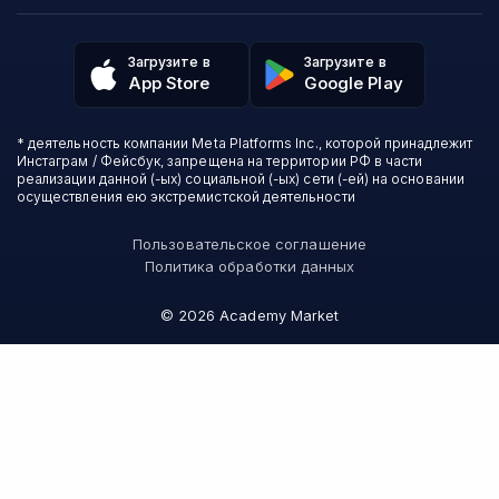
Политика обработки данных
Аналитика
Talentsy
Отзывы о школах
Игры
Fashion Factory School
Избранные курсы
Другие профессии
Загрузите в
Загрузите в
ProductStar
Акции и скидки
App Store
Google Play
Финансы
Эколь
Карта сайта
Саморазвитие
Международная школа профессий
СМИ о нас
Создание контента
Викиум
* деятельность компании Meta Platforms Inc., которой принадлежит
О проекте
Красота и здоровье
Бруноям
Инстаграм / Фейсбук, запрещена на территории РФ в части
Контакты
Для детей и подростков
EDPRO
реализации данной (-ых) социальной (-ых) сети (-ей) на основании
Психология
осуществления ею экстремистской деятельности
Level One
Психодемия
Skypro
Пользовательское соглашение
Академия Эдюсон
Политика обработки данных
Вебиум
#Sekta
©
2026
Academy Market
MAED
Skillbox Английский (Kespa)
Онлайн-школа №1
Логомашина
АПОК
НИУДПО
Зерокодер
Слёрм