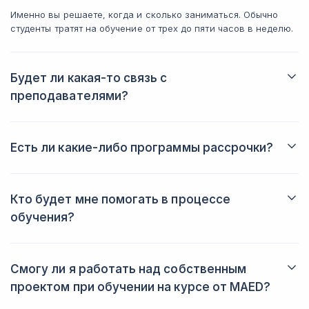
действител
Создается ощущение, что платишь за
Именно вы решаете, когда и сколько заниматься. Обычно
давали раз
один и тот же материал дважды.
студенты тратят на обучение от трех до пяти часов в неделю.
указывая н
доработки.
Если вы ищ
Будет ли какая-то связь с
поможет ст
преподавателями?
профессион
Да, вы всегда сможете задать вопрос преподавателю в
действител
личном кабинете. Также вы будете получать от него
этот курс т
обратную связь после выполнения домашних заданий.
попробоват
Есть ли какие-либо программы рассрочки?
Да, вы можете купить курс в рассрочку, что позволит вам
лучше спланировать свой бюджет.
Кто будет мне помогать в процессе
обучения?
Проверять ваши домашние задания будут эксперты, а также
вас будет сопровождать куратор, который поможет
справиться с трудностями. Вы получите профессиональные
Смогу ли я работать над собственным
советы, рекомендации и лайфхаки.
проектом при обучении на курсе от MAED?
Конечно, если у вас такой имеется. Если нет — платформа