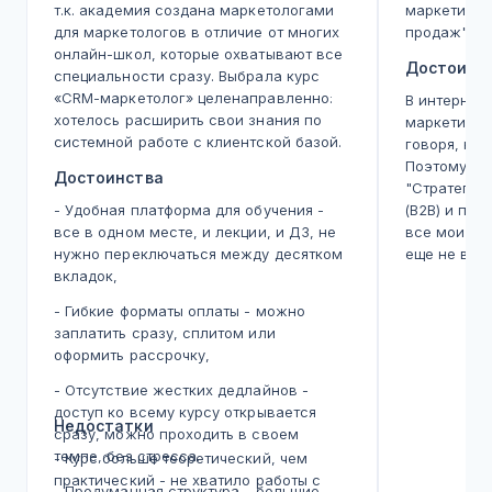
т.к. академия создана маркетологами
маркетинга 
для маркетологов в отличие от многих
продаж"
онлайн-школ, которые охватывают все
Достоинс
специальности сразу. Выбрала курс
«CRM-маркетолог» целенаправленно:
В интернет
хотелось расширить свои знания по
маркетингу 
системной работе с клиентской базой.
говоря, не 
Поэтому я 
Достоинства
"Стратегия
- Удобная платформа для обучения -
(B2B) и пр
все в одном месте, и лекции, и ДЗ, не
все мои оп
нужно переключаться между десятком
еще не вст
вкладок,
продуманны
курс.
- Гибкие форматы оплаты - можно
заплатить сразу, сплитом или
Во-первых,
оформить рассрочку,
узкая ниша
немного. К
- Отсутствие жестких дедлайнов -
нужную мне
доступ ко всему курсу открывается
адаптирова
Недостатки
сразу, можно проходить в своем
курсе узна
темпе, без стресса.
- Курс больше теоретический, чем
большой би
практический - не хватило работы с
особенно ак
- Продуманная структура - большие