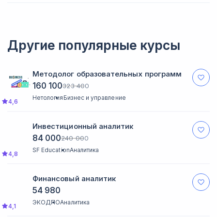
Maed предоставит вам учебный проект для отработки
практических заданий.
Другие популярные курсы
Методолог образовательных программ
160 100
323 400
Нетология
Бизнес и управление
4,6
Инвестиционный аналитик
84 000
240 000
SF Education
Аналитика
4,8
Финансовый аналитик
54 980
ЭКОДПО
Аналитика
4,1