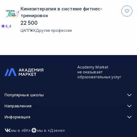
Кинезитерапия в системе фитнес-
тренировок
22 500
4,4
ЦАППКК
Другие профессии
Academy Market
не оказывает
образовательных услуг
Популярные школы
Skillbox
Направления
Нетология
Программирование
Информация
XYZ School
Бизнес и управление
GeekBrains
Часто задаваемые вопросы
Маркетинг
Skillfactory
мы в «ВК»
мы в «Дзене»
Пользовательское соглашение
Дизайн
Contented