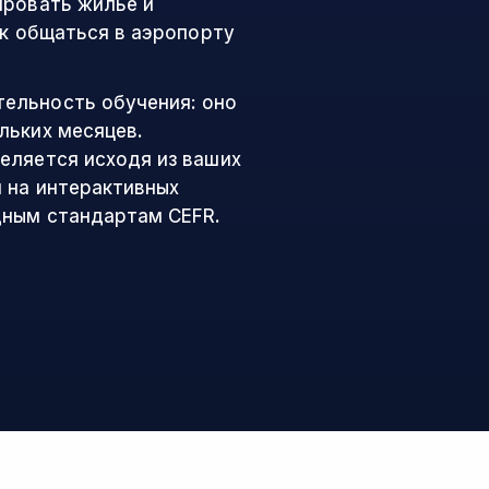
ировать жилье и
ак общаться в аэропорту
ельность обучения: оно
льких месяцев.
еляется исходя из ваших
я на интерактивных
дным стандартам CEFR.