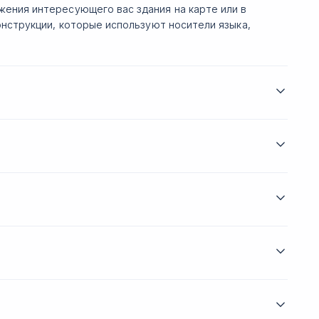
ения интересующего вас здания на карте или в
онструкции, которые используют носители языка,
ения новых интересных знакомств. Узнаете, как
пыте, поделиться впечатлениями о поездке и
аете, как ориентироваться в меню и спросить у
 лексику, связанную с едой и напитками,
е вам обязательно нужно посетить главные
ь туристический маршрут по городу. На практике
ска необходимого объекта и общения с местными
ам потребуется зайти в магазин: за мороженым,
и. В зависимости от нее вы сможете выстраивать
ужна вещь в их магазине.