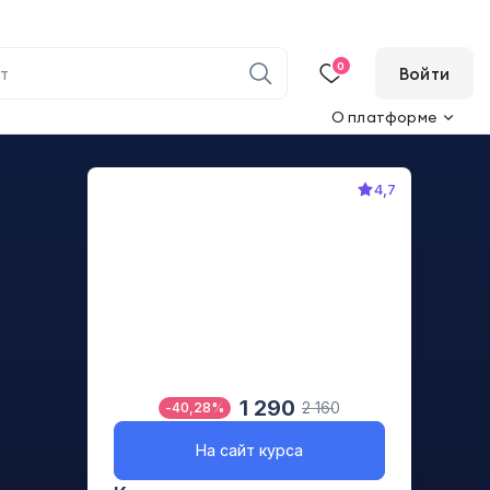
0
Войти
О платформе
4,7
1 290
2 160
-
40,28
%
На сайт курса