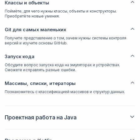
Классы и объекты
Поймёте, для чего нужны классы, объекты и конструкторы.
Приобретёте новые умения.
Git для самых маленьких
Получите представление о том, зачем нужны системы контроля
версий и изучите основы GitHub.
Запуск кода
Обсудите вопрос запуска кода на эмуляторах и устройствах.
Сможете исправлять разные ошибки.
Массивы, списки, итераторы
Познакомитесь с классификацией массивов и структур данных.
Проектная работа на Java
Выполните практическое задание на Java. Поработаете над
приложением, которое включает в себя контакты. Настроите
все самые важные функции.