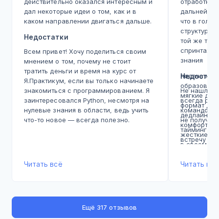
действительно оказался интересным и
отработка,
дал некоторые идеи о том, как и в
дальнейшей
каком направлении двигаться дальше.
что в голо
структура, 
Недостатки
той же теме
спринтах, а
Всем привет! Хочу поделиться своим
знания
мнением о том, почему не стоит
тратить деньги и время на курс от
подача мат
Недостат
Я.Практикум, если вы только начинаете
образовате
знакомиться с программированием. Я
Не нашла, 
мягкие дед
заинтересовался Python, несмотря на
всегда реш
формат дед
нулевые знания в области, ведь учить
командой с
дедлайны э
что-то новое — всегда полезно.
не получал
комфортном
Правда, сейчас в интернете можно
таймингами
жесткие, э
найти много качественных бесплатных
встречу
в своем те
ресурсов, и платные курсы уже не так
момента. В
необходимы. Тем не менее, четкая
Читать всё
хватает, н
Читать всё
структура обучения и наличие
дедлайны не
наставников создают ощущение
задерживал
процесса, как на реальной работе.
встречу. о
Итак, я решил записаться на курс.
взаимодейс
Ещё
317 отзывов
Главной ошибкой было то, что я
возможност
слишком доверился положительным