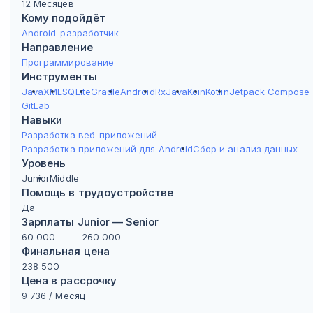
12 Месяцев
Кому подойдёт
Android-разработчик
Направление
Программирование
Инструменты
Java
XML
SQLite
Gradle
Android
RxJava
Koin
Kotlin
Jetpack Compose
GitLab
Навыки
Разработка веб-приложений
Разработка приложений для Android
Сбор и анализ данных
Уровень
Junior
Middle
Помощь в трудоустройстве
Да
Зарплаты Junior — Senior
60 000
—
260 000
Финальная цена
238 500
Цена в рассрочку
9 736
/ Месяц