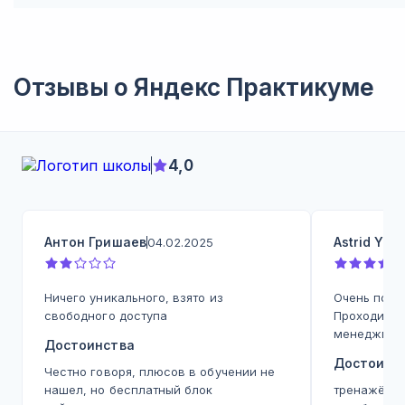
Отзывы о
Яндекс Практикуме
4,0
Антон Гришаев
Astrid Yu
04.02.2025
0
Ничего уникального, взято из
Очень поло
свободного доступа
Проходила 
менеджмен
Достоинства
Достоинс
Честно говоря, плюсов в обучении не
нашел, но бесплатный блок
тренажёр - 