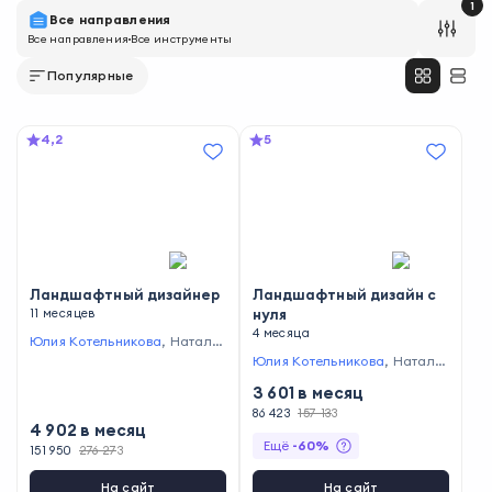
1
Все направления
Все направления
Все инструменты
Популярные
4,2
5
Ландшафтный дизайнер
Ландшафтный дизайн с
11 месяцев
нуля
4 месяца
Юлия Котельникова
,
Наталья
Бондаренко
,
Юрий Новожило
Юлия Котельникова
,
Наталья
в
,
Арина Новикова
,
Надежд
Бондаренко
,
Юрий Новожило
3 601
в месяц
а Московенко
в
,
Ида Флорковская
,
Надеж
да Московенко
86 423
157 133
,
Анна Кулаги
4 902
в месяц
на
Ещё
-
60
%
151 950
276 273
На сайт
На сайт