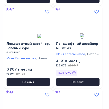
4,7
5
Ландшафтный дизайнер.
Ландшафтный дизайнер
Базовый курс
12 месяцев
6 месяцев
Юлия Котельникова
,
Наталья
Бондаренко
,
Юрий Новожило
Юлия Котельникова
,
Наталья
4 131
в месяц
в
Бондаренко
,
Юрий Новожило
128 072
223 947
в
,
Маргарита Мальцева
,
Ари
3 987
в месяц
на Новикова
,
Надежда Моск
Ещё
-
7
%
овенко
95 697
159 495
На сайт
На сайт
4,1
4