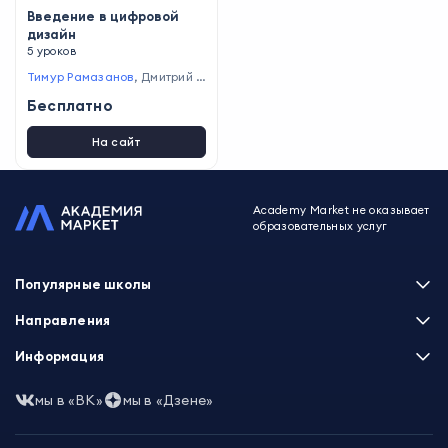
Введение в цифровой
дизайн
5 уроков
Тимур Рамазанов
,
Дмитрий С
мирнов
,
Анна Сваровская
,
А
Бесплатно
нтон Антонюк
,
Никита Белле
р
На сайт
Academy Market не оказывает
образовательных услуг
Популярные школы
Skillbox
Направления
Нетология
Программирование
Информация
XYZ School
Бизнес и управление
GeekBrains
Часто задаваемые вопросы
Маркетинг
мы в «ВК»
мы в «Дзене»
Skillfactory
Пользовательское соглашение
Дизайн
Contented
Политика обработки данных
Аналитика
Talentsy