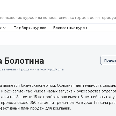
х
Подборки курсов
Бесплатные курсы
а Болотина
Подел
равления «Продажи» в Контур.Школа
а является бизнес-экспертом. Основная деятельность связан
 и b2c-сегментах. Имеет навык запуска и руководства отдело
етинга. За почти 15 лет работы она имеет 6-летний опыт коуч
 провела около 650 встреч и тренингов. На курсе Татьяна ра
ффективный план продаж для компании.