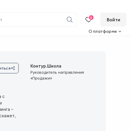
0
Войти
О платформе
Контур.Школа
иться
Руководитель направления
«Продажи»
а с
м
инга –
сскажет,