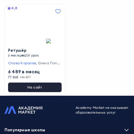
4,8
Ретушёр
6 месяцев
261 урок
Слава Королев
,
Елена Попов
а
,
Павел Ярец
,
Пётр Титарен
6 489
в месяц
ко
,
Евгений Колесников
77 868
141 577
На сайт
Academy Market не оказывает
образовательных услуг
Популярные школы