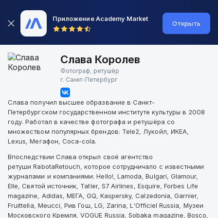
Приложение Academy Market
Открыть
Слава Королев
Фотограф, ретушёр
г.
Санкт-Петербург
Слава получил высшее образвание в Санкт-
Петербургском государственном институте культуры в 2008
году. Работал в качестве фотографа и ретушёра со
множеством популярных брендов: Теle2, Лукойл, ИКЕА,
Lexus, Мегафон, Coca-cola.
Впоследствии Слава открыл своё агентство
ретуши RabotaRetouch, которое сотрудничало с известными
журналами и компаниями: Hello!, Lamoda, Bulgari, Glamour,
Elle, Святой источник, Tatler, S7 Airlines, Esquire, Forbes Life
magazine, Adidas, МЕГА, GQ, Kaspersky, Calzedonia, Garnier,
Fruittella, Meucci, Рив Гош, LG, Zarina, L'Officiel Russia, Музеи
Московского Кремля, VOGUE Russia, Sobaka magazine, Bosco,