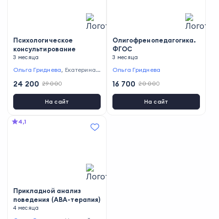
Психологическое
Олигофренопедагогика.
консультирование
ФГОС
3 месяца
3 месяца
Ольга Гриднева
,
Екатерина
Ольга Гриднева
Мешкова
,
Надежда Лебедев
24 200
16 700
29 000
20 000
а
,
Арина Миллер
На сайт
На сайт
4,1
Прикладной анализ
поведения (ABA-терапия)
4 месяца