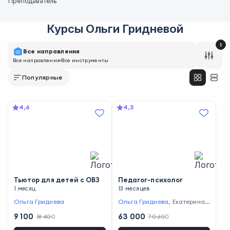
Преподаватель
Курсы
Ольги Гридневой
1
Все направления
Все направления
Все инструменты
Популярные
4,6
4,3
Тьютор для детей с ОВЗ
Педагог-психолог
1 месяц
13 месяцев
Ольга Гриднева
Ольга Гриднева
,
Екатерина
Мешкова
,
Надежда Лебедев
9 100
63 000
18 400
70 600
а
,
Арина Миллер
,
Татьяна А
вотынь