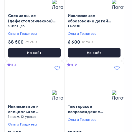
Специальное
Инклюзивное
(дефектологическое)
образование детей
образование: педагог-
6 месяцев
дошкольного возраста с
1 месяц
дефектолог
ОВЗ
Ольга Гриднева
Ольга Гриднева
38 500
6 600
79 200
12 900
На сайт
На сайт
4,1
4,9
Инклюзивное и
Тьюторское
специальное
сопровождение
образование
1 месяц
12 уроков
обучающихся
Ольга Гриднева
обучающихся с
Ольга Гриднева
расстройствами