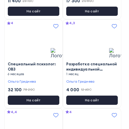
11 400
17 300
аутистического спектра
23 100
20 800
На сайт
На сайт
4
4,3
Специальный психолог:
Разработка специальной
ОВЗ
индивидуальной
6 месяцев
программы развития
1 месяц
ребенка с ОВЗ
Ольга Гриднева
Ольга Гриднева
32 100
4 000
78 200
12 600
На сайт
На сайт
4,4
4