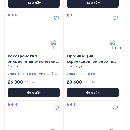
На сайт
На сайт
4,6
4
Расстройства
Организация
эмоционально-волевой
коррекционной работы
сферы и поведения
6 месяцев
при расстройствах
3 месяца
аутистического спектра
Ольга Гриднева
,
Николай Ж
Ольга Гриднева
на основе прикладного
уков
26 000
20 600
анализа поведения (ABA-
44 000
48 200
терапия)
На сайт
На сайт
4,4
4,2