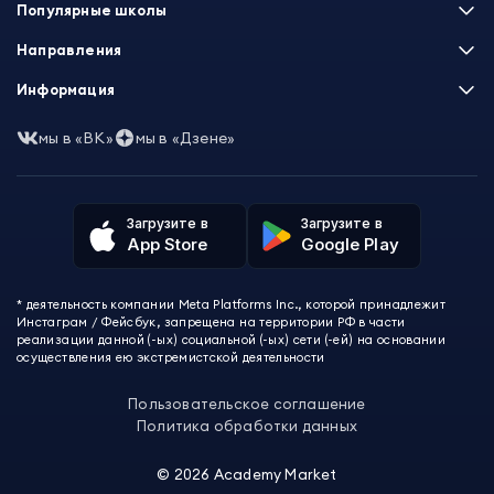
Популярные школы
Skillbox
Направления
Нетология
Программирование
Информация
XYZ School
Бизнес и управление
GeekBrains
Часто задаваемые вопросы
Маркетинг
мы в «ВК»
мы в «Дзене»
Skillfactory
Пользовательское соглашение
Дизайн
Contented
Политика обработки данных
Аналитика
Talentsy
Отзывы о школах
Игры
Fashion Factory School
Избранные курсы
Другие профессии
Загрузите в
Загрузите в
ProductStar
Акции и скидки
App Store
Google Play
Финансы
Эколь
Карта сайта
Саморазвитие
Международная школа профессий
СМИ о нас
Создание контента
Викиум
* деятельность компании Meta Platforms Inc., которой принадлежит
О проекте
Красота и здоровье
Бруноям
Инстаграм / Фейсбук, запрещена на территории РФ в части
Контакты
Для детей и подростков
EDPRO
реализации данной (-ых) социальной (-ых) сети (-ей) на основании
Психология
осуществления ею экстремистской деятельности
Level One
Психодемия
Skypro
Пользовательское соглашение
Академия Эдюсон
Политика обработки данных
Вебиум
#Sekta
©
2026
Academy Market
MAED