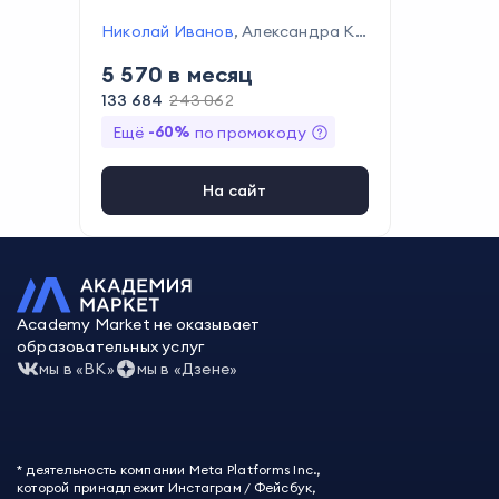
Николай Иванов
,
Александра Ко
ролькова
,
Сергей Попков
,
Филип
5 570
в месяц
п Соломин
,
Сергей Дарбаидзе
,
М
ихаил Никипелов
,
Антон Антонюк
133 684
243 062
,
Никита Покатилов
,
Никита Белл
-
60
%
Ещё
по промокоду
ер
,
Сергей Дюжев
На сайт
Academy Market не оказывает
образовательных услуг
мы в «ВК»
мы в «Дзене»
* деятельность компании Meta Platforms Inc.,
которой принадлежит Инстаграм / Фейсбук,