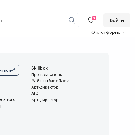
0
Войти
О платформе
Skillbox
иться
Преподаватель
Райффайзенбанк
Арт-директор
AIC
е этого
Арт-директор
т-