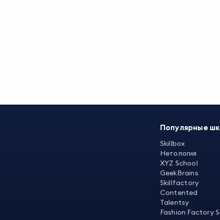
Популярные ш
Skillbox
Нетология
XYZ School
GeekBrains
Skillfactory
Contented
Talentsy
Fashion Factory 