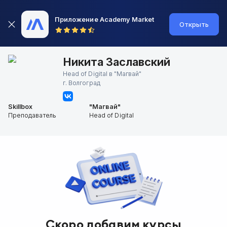
Приложение Academy Market
Открыть
Никита Заславский
Head of Digital в "Магвай"
г.
Волгоград
Skillbox
"Магвай"
Преподаватель
Head of Digital
Скоро добавим курсы