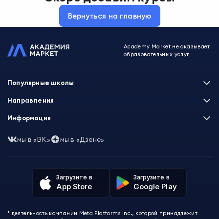
Вернуться на главную
Academy Market не оказывает
образовательных услуг
Популярные школы
Skillbox
Направления
Нетология
Программирование
Информация
XYZ School
Бизнес и управление
GeekBrains
Часто задаваемые вопросы
Маркетинг
мы в «ВК»
мы в «Дзене»
Skillfactory
Пользовательское соглашение
Дизайн
Contented
Политика обработки данных
Аналитика
Talentsy
Отзывы о школах
Игры
Fashion Factory School
Избранные курсы
Другие профессии
Загрузите в
Загрузите в
ProductStar
Акции и скидки
App Store
Google Play
Финансы
Эколь
Карта сайта
Саморазвитие
Международная школа профессий
СМИ о нас
Создание контента
Викиум
* деятельность компании Meta Platforms Inc., которой принадлежит
О проекте
Красота и здоровье
Бруноям