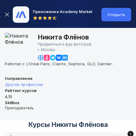
Приложение Academy Market
Открыть
Никита Флёнов
Предметный и фуд-фотограф
г.
Москва
Работал с L’Oréal Paris, Clarins, Sephora, GLO, Garnier .
Направление
Другие профессии
Рейтинг курсов
4,15
Skillbox
Преподаватель
Курсы
Никиты Флёнова
1