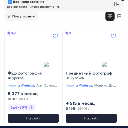
Все направления
Все направления
Все инструменты
Популярные
4,3
4
Фуд-фотография
Предметный фотограф
48 уроков
380 уроков
Никита Флёнов
,
Аля Самохи
Никита Флёнов
,
Моника Дуб
на
,
Алексей Соколов
инкайте
,
Аля Самохина
,
Наи
8 077
в месяц
ля Синицына
,
Елена Гапонен
48 463
88 115
ко
,
Ольга Зимина
,
Алексей
4 513
в месяц
Сулима
,
Катя Туркина
,
Серг
Ещё
-
60
%
ей Ананьев
,
Алексей Стогов
,
139 918
254 396
Иван Зёма
,
Алексей Соколов
,
Анна Арчен
,
Анна Стогова
,
На сайт
На сайт
Евгений Колесников