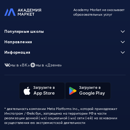
Academy Market не оказывает
образовательных услуг
Популярные школы
Skillbox
Направления
Нетология
Программирование
Информация
XYZ School
Бизнес и управление
GeekBrains
Часто задаваемые вопросы
Маркетинг
мы в «ВК»
мы в «Дзене»
Skillfactory
Пользовательское соглашение
Дизайн
Contented
Политика обработки данных
Аналитика
Talentsy
Отзывы о школах
Игры
Fashion Factory School
Избранные курсы
Другие профессии
Загрузите в
Загрузите в
ProductStar
Акции и скидки
App Store
Google Play
Финансы
Эколь
Карта сайта
Саморазвитие
Международная школа профессий
СМИ о нас
Создание контента
Викиум
* деятельность компании Meta Platforms Inc., которой принадлежит
О проекте
Красота и здоровье
Бруноям
Инстаграм / Фейсбук, запрещена на территории РФ в части
Контакты
Для детей и подростков
EDPRO
реализации данной (-ых) социальной (-ых) сети (-ей) на основании
Психология
осуществления ею экстремистской деятельности
Level One
Психодемия