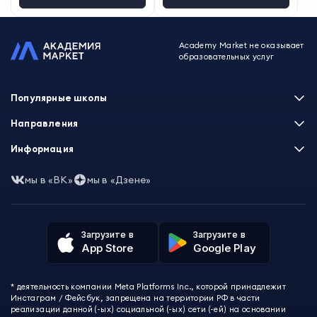
Academy Market не оказывает
образовательных услуг
Популярные школы
Skillbox
Направления
Нетология
Программирование
Информация
XYZ School
Бизнес и управление
GeekBrains
Часто задаваемые вопросы
Маркетинг
мы в «ВК»
мы в «Дзене»
Skillfactory
Пользовательское соглашение
Дизайн
Contented
Политика обработки данных
Аналитика
Talentsy
Отзывы о школах
Игры
Fashion Factory School
Избранные курсы
Другие профессии
Загрузите в
Загрузите в
ProductStar
Акции и скидки
App Store
Google Play
Финансы
Эколь
Карта сайта
Саморазвитие
Международная школа профессий
СМИ о нас
Создание контента
Викиум
* деятельность компании Meta Platforms Inc., которой принадлежит
О проекте
Красота и здоровье
Бруноям
Инстаграм / Фейсбук, запрещена на территории РФ в части
Контакты
Для детей и подростков
EDPRO
реализации данной (-ых) социальной (-ых) сети (-ей) на основании