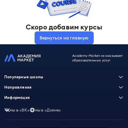
Скоро добавим курсы
Вернуться на главную
Academy Market не оказывает
образовательных услуг
Популярные школы
Skillbox
Направления
Нетология
Программирование
Информация
XYZ School
Бизнес и управление
GeekBrains
Часто задаваемые вопросы
Маркетинг
мы в «ВК»
мы в «Дзене»
Skillfactory
Пользовательское соглашение
Дизайн
Contented
Политика обработки данных
Аналитика
Talentsy
Отзывы о школах
Игры
Fashion Factory School